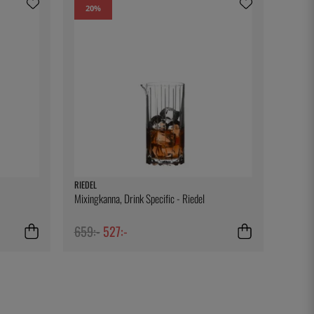
20
%
RIEDEL
Mixingkanna, Drink Specific - Riedel
659:-
527:-