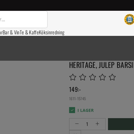
ar
Bar & Vin
Te & Kaffe
Köksinredning
HERITAGE, JULEP BARSI
149
:-
1611-15745