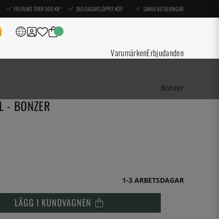
FRI FRAKT ÖVER 500 KR*
365 DAGARS ÖPPET KÖP
SÄKRA BETALNINGAR
Varumärken
Erbjudanden
Bonzer
L - BONZER
1-3 ARBETSDAGAR
LÄGG I KUNDVAGNEN