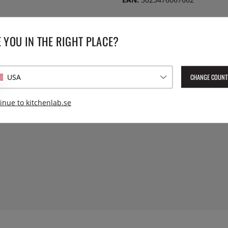
ka skakas.
 YOU IN THE RIGHT PLACE?
CHANGE COUNT
USA
inue to kitchenlab.se