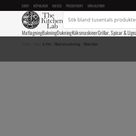
EVENT
KÖPVILLKOR
OM OSS
PRESENTKORT
VÅRA BUTIKER
Matlagning
Bakning
Dukning
Köksmaskiner
Grillar, Spisar & Ugn
Hem
Bar & Vin
Barutrustning
Barsilar