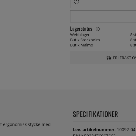
Lagerstatus
Webblager
8 s
Butik Stockholm
8 s
Butik Malmö
8 s
FRI FRAKT Ö
SPECIFIKATIONER
i ett ergonomisk stycke med
Lev. artikelnummer:
10092-04
EAN:
5023476067662