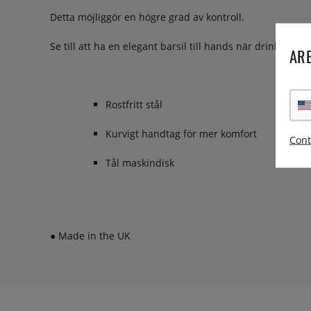
Detta möjliggör en högre grad av kontroll.
Se till att ha en elegant barsil till hands när drinkarna s
ARE
Rostfritt stål
Kurvigt handtag för mer komfort
Cont
Tål maskindisk
● Made in the UK