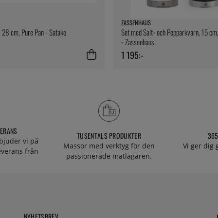
ZASSENHAUS
 28 cm, Pure Pan - Satake
Set med Salt- och Pepparkvarn, 15 c
- Zassenhaus
1 195:-
VERANS
TUSENTALS PRODUKTER
365
bjuder vi på
Massor med verktyg för den
Vi ger dig
everans från
passionerade matlagaren.
NYHETSBREV