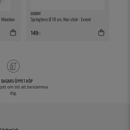
EXXENT
BENEDI
m, München
Springform Ø 18 cm, Non-stick - Exxent
Assiett
149:-
109:-
 DAGARS ÖPPET KÖP
 gott om tid att bestämma
dig.
KitchenLab