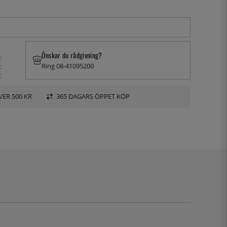
Önskar du rådgivning?
t
Ring 08-41095200
t
t
VER 500 KR
365 DAGARS ÖPPET KÖP