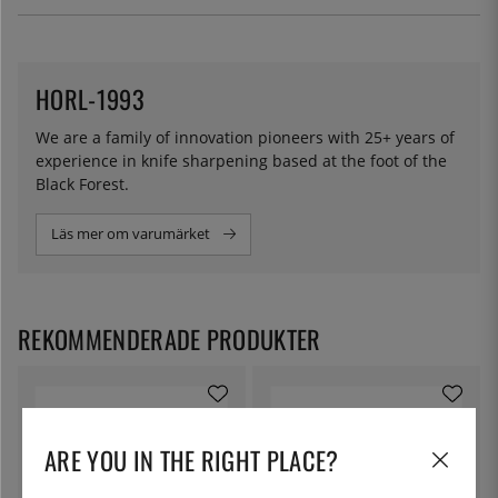
HORL-1993
We are a family of innovation pioneers with 25+ years of
experience in knife sharpening based at the foot of the
Black Forest.
Läs mer om varumärket
REKOMMENDERADE PRODUKTER
ARE YOU IN THE RIGHT PLACE?