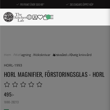
FRI FRAKT ÖVER 500 KR*
365 DAGARS ÖPPET KÖP
Hem
Matlagning
Köksknivar
Knivvård
Övrig knivvård
HORL-1993
HORL MAGNIFIER, FÖRSTORINGSGLAS - HORL
495
:-
1880-28213