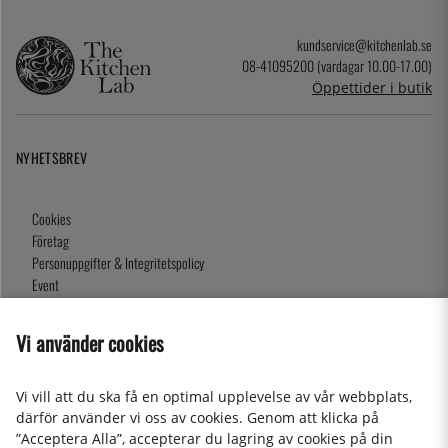
kundservice@kitchenlab.se
08-41095200 (vardagar 10.00-17.00)
Öppettider i butik
NYHETSBREV
Cookies
Företag
Personuppgifter & Integritetspolicy
Event
Köpvillkor
Om oss
Vi använder cookies
Presentkort
Våra butiker
Vi vill att du ska få en optimal upplevelse av vår webbplats,
därför använder vi oss av cookies. Genom att klicka på
”Acceptera Alla”, accepterar du lagring av cookies på din