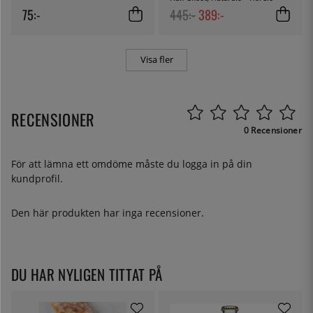
Ware
75:-
445:-
389:-
Visa fler
RECENSIONER
0 Recensioner
För att lämna ett omdöme måste du
logga in
på din
kundprofil.
Den här produkten har inga recensioner.
DU HAR NYLIGEN TITTAT PÅ