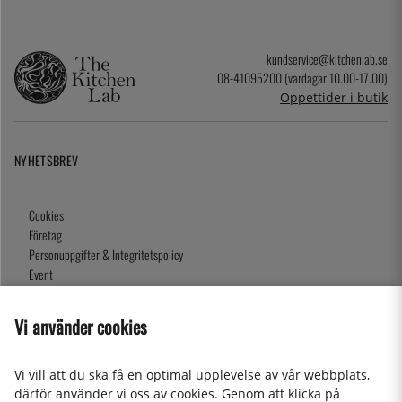
kundservice@kitchenlab.se
08-41095200 (vardagar 10.00-17.00)
Öppettider i butik
NYHETSBREV
Cookies
Företag
Personuppgifter & Integritetspolicy
Event
Köpvillkor
Om oss
Vi använder cookies
Presentkort
Våra butiker
Vi vill att du ska få en optimal upplevelse av vår webbplats,
därför använder vi oss av cookies. Genom att klicka på