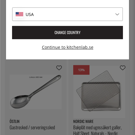
USA
KAI
KARIMATTO
CHANGE COUNTRY
Brödkniv, 23 cm, Wasabi Black -
Brödkniv, 20 cm - Karimatto
KAI
Continue to kitchenlab.se
999:-
549:-
13
%
ÖSTLIN
NORDIC WARE
Gastrosked / serveringssked
Bakplåt med ugnssäkert galler,
Half Sheet, Naturals - Nordic