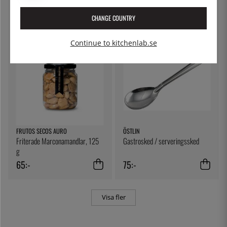
79:-
5:-
CHANGE COUNTRY
Continue to kitchenlab.se
FRUTOS SECOS AURO
ÖSTLIN
Friterade Marconamandlar, 125
Gastrosked / serveringssked
g
65:-
75:-
Visa fler