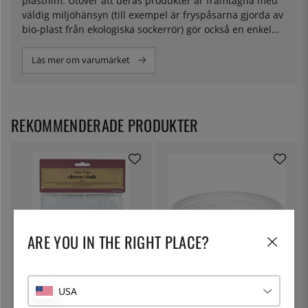
plastfilm. Utöver att deras produkter är framtagna med
väldig miljöhänsyn (till exempel är fryspåsarna gjorda av
bio-plast från ekologiska sockerrör) gör också en enkel
och smidig användning att mindre plast går åt.
Läs mer om varumärket
REKOMMENDERADE PRODUKTER
ARE YOU IN THE RIGHT PLACE?
KITCHEN CRAFT
THE KITCHEN LAB
USA
Ostduk, filterduk - Kitchen Craft
Lock till delibägare