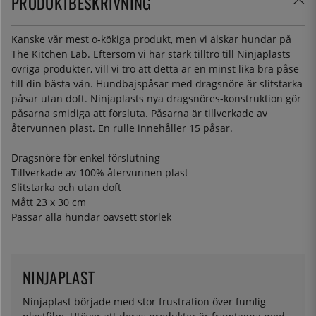
PRODUKTBESKRIVNING
Kanske vår mest o-kökiga produkt, men vi älskar hundar på
The Kitchen Lab. Eftersom vi har stark tilltro till Ninjaplasts
övriga produkter, vill vi tro att detta är en minst lika bra påse
till din bästa vän. Hundbajspåsar med dragsnöre är slitstarka
påsar utan doft. Ninjaplasts nya dragsnöres-konstruktion gör
påsarna smidiga att försluta. Påsarna är tillverkade av
återvunnen plast. En rulle innehåller 15 påsar.
Dragsnöre för enkel förslutning
Tillverkade av 100% återvunnen plast
Slitstarka och utan doft
Mått 23 x 30 cm
Passar alla hundar oavsett storlek
NINJAPLAST
Ninjaplast började med stor frustration över fumlig