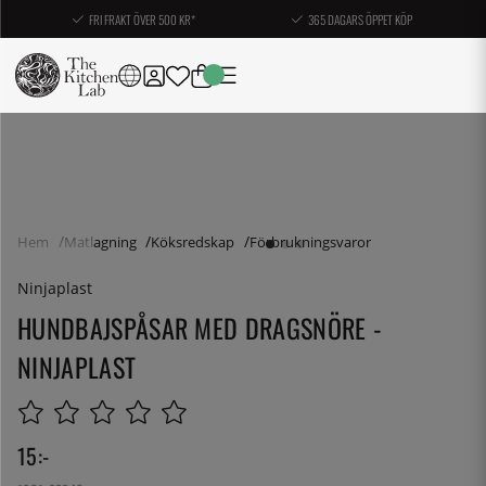
FRI FRAKT ÖVER 500 KR*
365 DAGARS ÖPPET KÖP
Hem
Matlagning
Köksredskap
Förbrukningsvaror
Ninjaplast
HUNDBAJSPÅSAR MED DRAGSNÖRE -
NINJAPLAST
15
:-