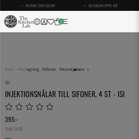
FRI FRAKT ÖVER 500 KR*
365 DAGARS ÖPPET KÖP
Hem
Matlagning
Sifoner
Munstycken
iSi
INJEKTIONSNÅLAR TILL SIFONER, 4 ST - ISI
395
:-
1362-11925