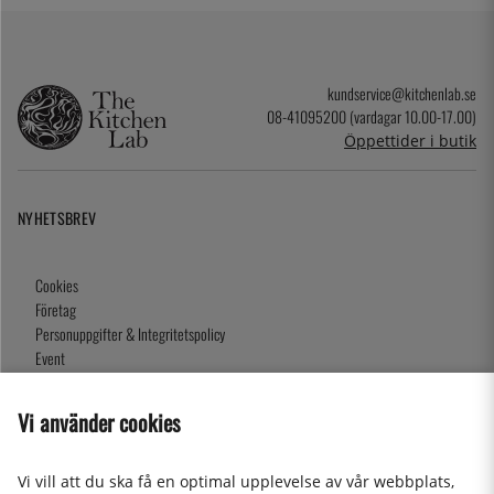
kundservice@kitchenlab.se
08-41095200 (vardagar 10.00-17.00)
Öppettider i butik
NYHETSBREV
Cookies
Företag
Personuppgifter & Integritetspolicy
Event
Köpvillkor
Om oss
Vi använder cookies
Presentkort
Våra butiker
Vi vill att du ska få en optimal upplevelse av vår webbplats,