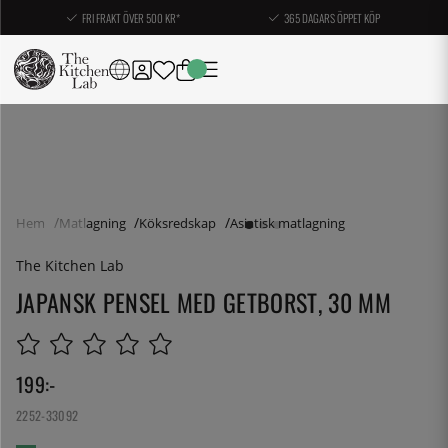
FRI FRAKT ÖVER 500 KR*
365 DAGARS ÖPPET KÖP
Hem
Matlagning
Köksredskap
Asiatisk matlagning
The Kitchen Lab
JAPANSK PENSEL MED GETBORST, 30 MM
199
:-
2252-33092