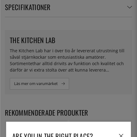
SPECIFIKATIONER
THE KITCHEN LAB
The Kitchen Lab har i över tio år levererat utrustning till
såväl stjärnkockar som entusiastiska amatörer.
Sortimentethar alltid drivits av funktion och kvalitet och
därför är vi extra stolta över att kunna leverera
ingredienser för molekylär matlagning i eget namn.
Läs mer om varumärket
REKOMMENDERADE PRODUKTER
ARE YOU IN THE RIGHT PLACE?