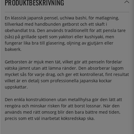
PRODUKTBESKRIVNING
En klassisk japansk pensel, uchiwa bashi, för matlagning,
tillverkad med handbunden getborst och ett skaft i
obehandlat trä. Den används traditionellt för att pensla tare
(sås) på grillade spett som yakitori eller kushiyaki, men
fungerar lika bra till glasering, oljning av gjutjärn eller
bakverk.
Getborsten är mjuk men tät, vilket gör att penseln fördelar
vätska jämnt utan att lämna ränder. Den absorberar lagom
mycket sås för varje drag, och ger ett kontrollerat, fint resultat
vilket är en detalj som professionella japanska kockar
uppskattar.
Den enkla konstruktionen utan metallhylsa gör den lätt att
rengöra och minskar risken för att borst lossnar. När den
används med rätt omsorg blir den bara bättre med tiden,
precis som ett väl inarbetat köksredskap ska.