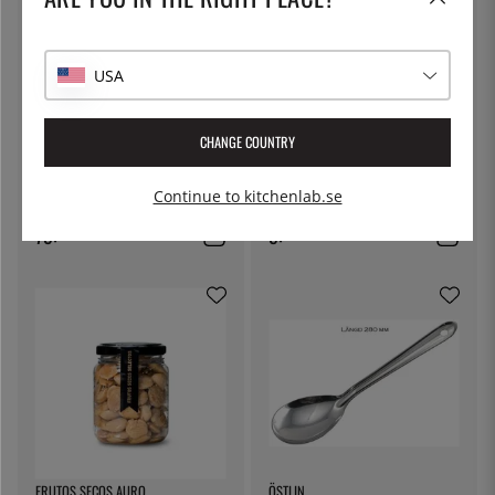
USA
CHANGE COUNTRY
KITCHEN CRAFT
THE KITCHEN LAB
Ostduk, filterduk - Kitchen Craft
Lock till delibägare
Continue to kitchenlab.se
79:-
5:-
FRUTOS SECOS AURO
ÖSTLIN