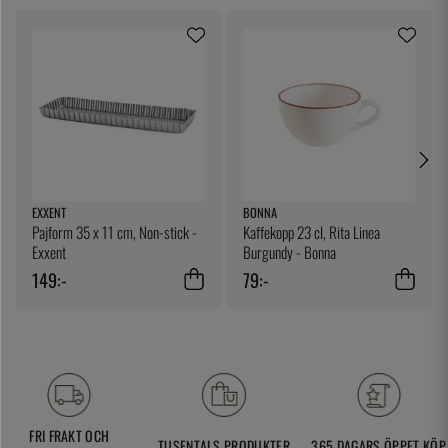
EXXENT
BONNA
Pajform 35 x 11 cm, Non-stick -
Kaffekopp 23 cl, Rita Linea
Exxent
Burgundy - Bonna
149:-
79:-
FRI FRAKT OCH
TUSENTALS PRODUKTER
365 DAGARS ÖPPET KÖP