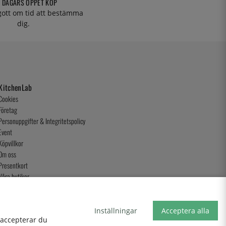
 DAGARS ÖPPET KÖP
 gott om tid att bestämma
dig.
KitchenLab
Cookies
Företag
Personuppgifter & Integritetspolicy
Event
Köpvillkor
Om oss
Presentkort
Våra butiker
Inställningar
Acceptera alla
, accepterar du