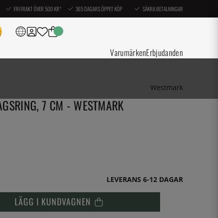
FRI FRAKT ÖVER 500 KR*
365 DAGARS ÖPPET KÖP
SÄKRA BETALNINGAR
Varumärken
Erbjudanden
Westmark
AGSRING, 7 CM - WESTMARK
LEVERANS 6-12 DAGAR
LÄGG I KUNDVAGNEN