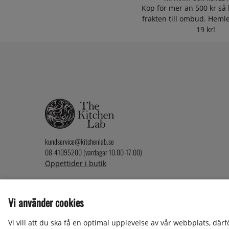
Köp för mer än 500 kr så 
frakten till ombud. Heml
19 kr!
kundservice@kitchenlab.se
08-41095200 (vardagar 10.00-17.00)
Öppettider i butik
Vi använder cookies
2026 KitchenLab AB
Vi vill att du ska få en optimal upplevelse av vår webbplats, där