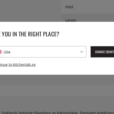
Höjd:
Längd:
 YOU IN THE RIGHT PLACE?
Material:
Vikt:
CHANGE COUNT
USA
Lev. artikelnummer:
3135226
inue to kitchenlab.se
EAN:
4004094313561
v Tysklands ledande tillverkare av köksredskap. Företaget kombiner