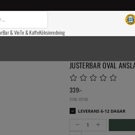
ar
Bar & Vin
Te & Kaffe
Köksinredning
JUSTERBAR OVAL ANSL
339
:-
2190-32158