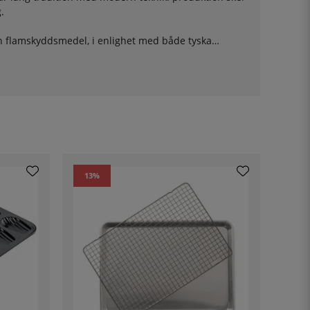
g.
tan flamskyddsmedel, i enlighet med både tyska
tion, där man effektivt använder resurser och
för den som ställer höga krav i köket.
13
%