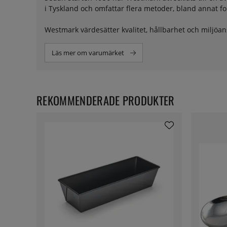
i Tyskland och omfattar flera metoder, bland annat 
Westmark värdesätter kvalitet, hållbarhet och miljöan
livsmedelslagar och amerikanska FDA-krav. Företaget
återvinner material.
Läs mer om varumärket
Genom att välja Westmark får du köksverktyg som är till
REKOMMENDERADE PRODUKTER