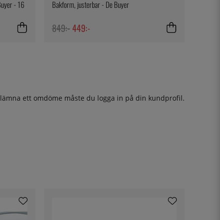
 Buyer - 16
Bakform, justerbar - De Buyer
849:-
449:-
t lämna ett omdöme måste du
logga in
på din kundprofil.