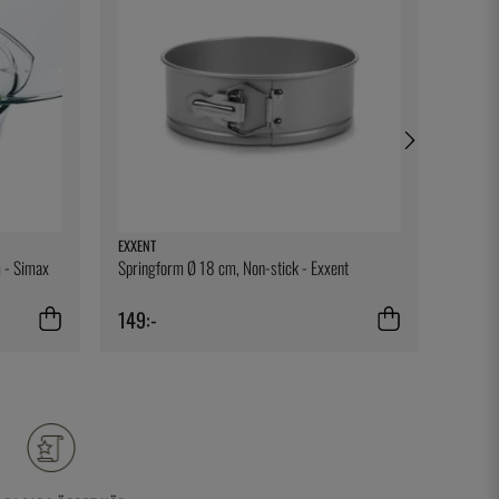
EXXENT
TESTO
 - Simax
Springform Ø 18 cm, Non-stick - Exxent
Bältes
149:-
329:-