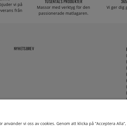
TUSENTALS PRODUKTER
365
bjuder vi på
Massor med verktyg för den
Vi ger dig
everans från
passionerade matlagaren.
NYHETSBREV
för använder vi oss av cookies. Genom att klicka på ”Acceptera Alla”