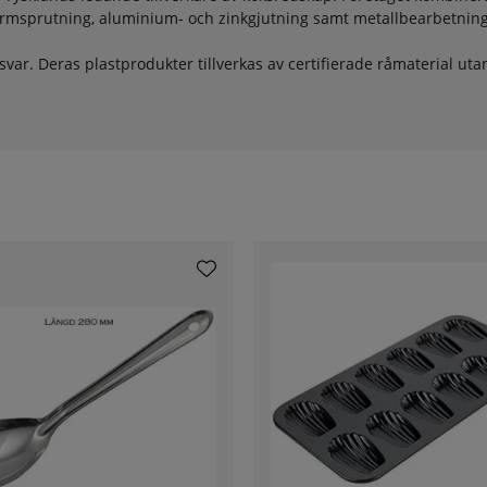
formsprutning, aluminium- och zinkgjutning samt metallbearbetnin
svar. Deras plastprodukter tillverkas av certifierade råmaterial u
 arbetar även med korta leveranskedjor och ansvarstagande produk
förlitliga, hållbara och tillverkade med omsorg – ett självklart val 