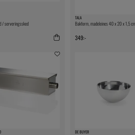
TALA
d / serveringssked
Bakform, madeleines 40 x 20 x 1,5 cm
349:-
O
DE BUYER