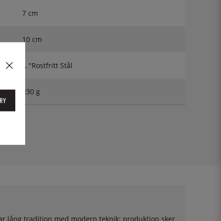
7 cm
10 cm
", "Rostfritt Stål
230 g
RY
0
ar lång tradition med modern teknik: produktion sker