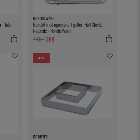
NORDIC WARE
 - Tala
Bakplåt med ugnssäkert galler, Half Sheet,
Naturals - Nordic Ware
445:-
389:-
47
%
DE BUYER