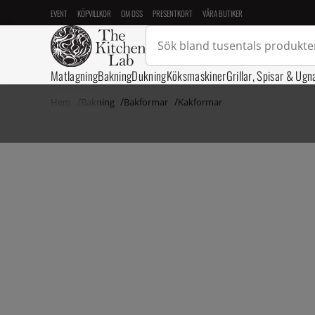
EVENT
KÖPVILLKOR
OM OSS
PRESENTKORT
VÅRA BUTIKER
Matlagning
Bakning
Dukning
Köksmaskiner
Grillar, Spisar & Ugn
Hem
Bakning
Bakformar
Kakformar