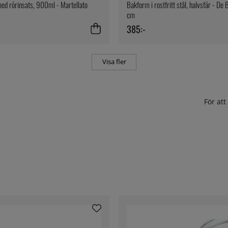
d rörinsats, 900ml - Martellato
Bakform i rostfritt stål, halvsfär - De
cm
385:-
Visa fler
För at