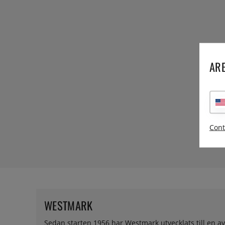
ARE
Cont
WESTMARK
Sedan starten 1956 har Westmark utvecklats till en a