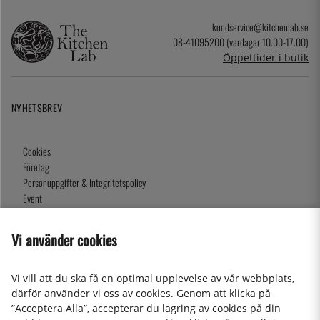
kundservice@kitchenlab.se
08-41095200 (vardagar 10.00-17.00)
Öppettider i butik
NYHETSBREV
Cookies
Företag
Personuppgifter & Integritetspolicy
Event
Köpvillkor
Om oss
Vi använder cookies
Presentkort
Våra butiker
Vi vill att du ska få en optimal upplevelse av vår webbplats,
därför använder vi oss av cookies. Genom att klicka på
”Acceptera Alla”, accepterar du lagring av cookies på din