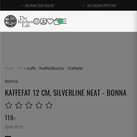
FRI FRAKT ÖVER 500 KR*
365 DAGARS ÖPPET KÖP
Hem
Te & Kaffe
Kaffetillbehör
Kaffefat
Bonna
KAFFEFAT 12 CM, SILVERLINE NEAT - BONNA
119
:-
1069-35137