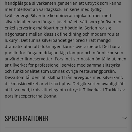
handpålagda silverkanten ger serien ett uttryck som känns
mer hotellsvit än vardagskök. En serie med tydlig
kvällsenergi. Silverline kombinerar mjuka former med
silverdetaljer som fångar ljuset på ett sätt som gör även en
enkel servering märkbart mer högtidlig. Serien rör sig
någonstans mellan klassisk fine dining och modern “quiet
luxury”. Det tunna silverbandet ger precis rätt mängd
dramatik utan att dukningen känns överarbetad. Det här är
porslin för långa middagar, låga lampor och människor som
använder linneservetter. Porslinet ser nästan ömtålig ut, men
är tillverkat för professionell service med samma slitstyrka
och funktionalitet som Bonnas övriga restaurangporslin.
Dessutom tål den, till skillnad från arvegods med silverkant,
diskmaskin vilket är ett stort plus. Det gör serien ovanligt lätt
att leva med, trots sitt eleganta uttryck. Tillverkas i Turkiet av
porslinsexperterna Bonna.
SPECIFIKATIONER