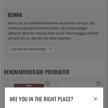
BONNA
Bonna är en kvalitetstillverkare av porslin som ger dig
restaurangkvalitet hemma (eller på restaurangen
såklart!). Med en massa olika serier med snygga tallrikar
och porslin är det lätt att hitta favoriter.
Läs mer om varumärket
REKOMMENDERADE PRODUKTER
ARE YOU IN THE RIGHT PLACE?