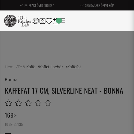
FRI FRAKT ÖVER 500 KR*
365 DAGARS ÖPPET KÖP
Hem
Te & Kaffe
Kaffetillbehör
Kaffefat
Bonna
KAFFEFAT 17 CM, SILVERLINE NEAT - BONNA
169
:-
1069-35135