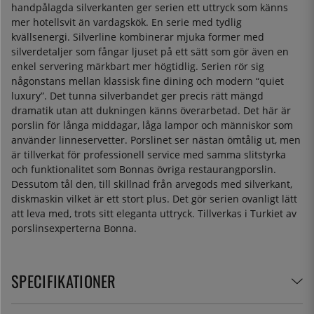
handpålagda silverkanten ger serien ett uttryck som känns
mer hotellsvit än vardagskök. En serie med tydlig
kvällsenergi. Silverline kombinerar mjuka former med
silverdetaljer som fångar ljuset på ett sätt som gör även en
enkel servering märkbart mer högtidlig. Serien rör sig
någonstans mellan klassisk fine dining och modern “quiet
luxury”. Det tunna silverbandet ger precis rätt mängd
dramatik utan att dukningen känns överarbetad. Det här är
porslin för långa middagar, låga lampor och människor som
använder linneservetter. Porslinet ser nästan ömtålig ut, men
är tillverkat för professionell service med samma slitstyrka
och funktionalitet som Bonnas övriga restaurangporslin.
Dessutom tål den, till skillnad från arvegods med silverkant,
diskmaskin vilket är ett stort plus. Det gör serien ovanligt lätt
att leva med, trots sitt eleganta uttryck. Tillverkas i Turkiet av
porslinsexperterna Bonna.
SPECIFIKATIONER