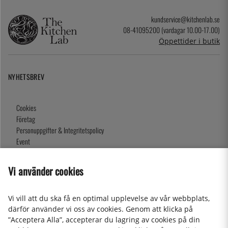
kundservice@kitchenlab.se
08-41095200 (vardagar 10.00-17.00)
Öppettider i butik
NYHETSBREV
Cookies
Företag
Personuppgifter & Integritetspolicy
Event
Köpvillkor
Om oss
Vi använder cookies
Presentkort
Våra butiker
Vi vill att du ska få en optimal upplevelse av vår webbplats,
därför använder vi oss av cookies. Genom att klicka på
”Acceptera Alla”, accepterar du lagring av cookies på din