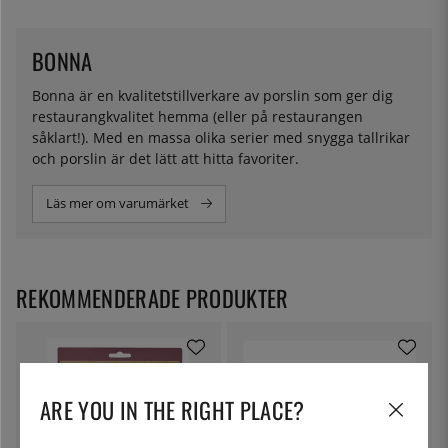
BONNA
Bonna är en kvalitetstillverkare av porslin som ger dig
restaurangkvalitet hemma (eller på restaurangen
såklart!). Med en massa olika serier med snygga tallrikar
och porslin är det lätt att hitta favoriter.
Läs mer om varumärket
REKOMMENDERADE PRODUKTER
ARE YOU IN THE RIGHT PLACE?