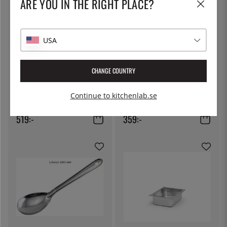
ARE YOU IN THE RIGHT PLACE?
USA
CHANGE COUNTRY
PATINA
PATINA
Kantin GN 1/1, rostfritt stål med
Kantin GN 2/3, rostfritt stål -
Continue to kitchenlab.se
handtag - Patina - 100 mm
Patina - 65 mm
519:-
359:-