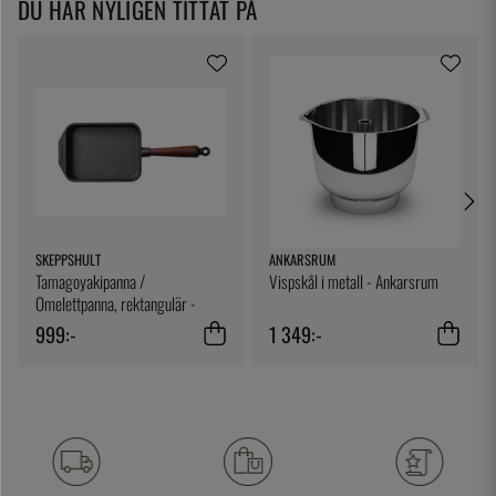
DU HAR NYLIGEN TITTAT PÅ
SKEPPSHULT
ANKARSRUM
Tamagoyakipanna /
Vispskål i metall - Ankarsrum
Omelettpanna, rektangulär -
Skeppshult
999:-
1 349:-