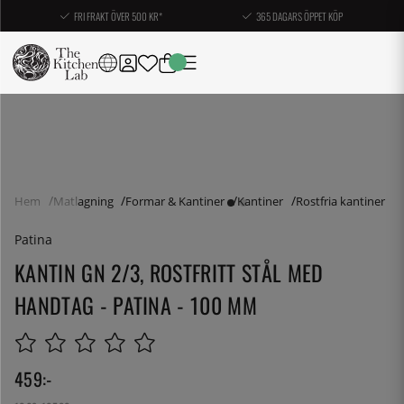
FRI FRAKT ÖVER 500 KR*
365 DAGARS ÖPPET KÖP
Hem
Matlagning
Formar & Kantiner
Kantiner
Rostfria kantiner
Patina
KANTIN GN 2/3, ROSTFRITT STÅL MED
HANDTAG - PATINA - 100 MM
459
:-