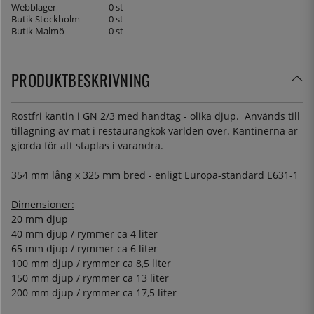
Webblager
0 st
Butik Stockholm
0 st
Butik Malmö
0 st
PRODUKTBESKRIVNING
Rostfri kantin i GN 2/3 med handtag - olika djup. Används till
tillagning av mat i restaurangkök världen över. Kantinerna är
gjorda för att staplas i varandra.
354 mm lång x 325 mm bred - enligt Europa-standard E631-1
Dimensioner:
20 mm djup
40 mm djup / rymmer ca 4 liter
65 mm djup / rymmer ca 6 liter
100 mm djup / rymmer ca 8,5 liter
150 mm djup / rymmer ca 13 liter
200 mm djup / rymmer ca 17,5 liter