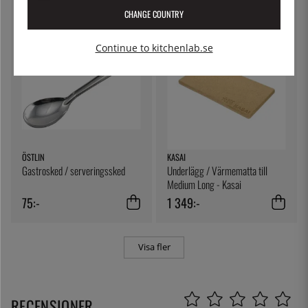
CHANGE COUNTRY
Continue to kitchenlab.se
ÖSTLIN
KASAI
Gastrosked / serveringssked
Underlägg / Värmematta till
Medium Long - Kasai
75:-
1 349:-
Visa fler
RECENSIONER