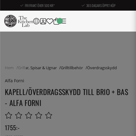
FRI FRAKT ÖVER 500 KR*
365 DAGARS ÖPPET KÖP
Hem
Grillar, Spisar & Ugnar
Grilltillbehör
Överdragsskydd
Alfa Forni
KAPELL/ÖVERDRAGSSKYDD TILL BRIO + BAS
- ALFA FORNI
1755
:-