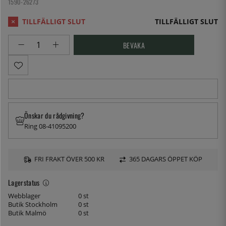
1590-26273
TILLFÄLLIGT SLUT
BEVAKA
Önskar du rådgivning?
Ring 08-41095200
FRI FRAKT ÖVER 500 KR
365 DAGARS ÖPPET KÖP
Lagerstatus
Webblager
0 st
Butik Stockholm
0 st
Butik Malmö
0 st