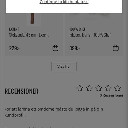
Continue to kitchenlab.se
EXXENT
100% CHEF
Stekspade, 45 cm - Exxent
Iskuber, klaris - 100% Chef
229:-
399:-
Visa fler
RECENSIONER
0 Recensioner
För att lämna ett omdöme måste du
logga in
på din
kundprofil.