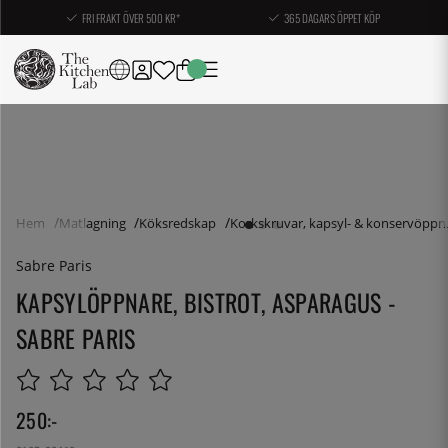
FRI FRAKT ÖVER 500 KR*
365 DAGARS ÖPPET KÖP
Hem
Matlagning
Köksredskap
Korkskruvar, kapsyl- & konservöppn
Sabre Paris
KAPSYLÖPPNARE, BISTROT, ASPARAGUS -
SABRE PARIS
250
:-