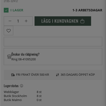
2195-32412
1-3 ARBETSDAGAR
LÄGG I KUNDVAGNEN
Önskar du rådgivning?
Ring 08-41095200
FRI FRAKT ÖVER 500 KR
365 DAGARS ÖPPET KÖP
Lagerstatus
Webblager
8 st
Butik Stockholm
8 st
Butik Malmö
0 st