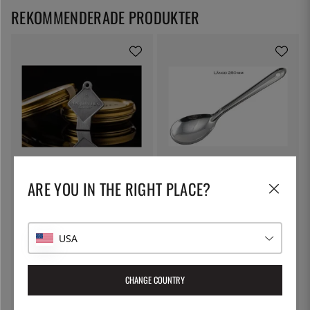
REKOMMENDERADE PRODUKTER
ANTONIUS
ÖSTLIN
ARE YOU IN THE RIGHT PLACE?
Burköppnare för caviar -
Gastrosked / serveringssked
Antonius
149:-
75:-
USA
CHANGE COUNTRY