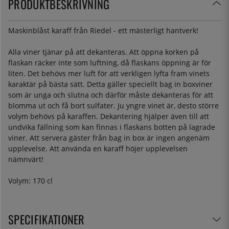
PRODUKTBESKRIVNING
Maskinblåst karaff från Riedel - ett mästerligt hantverk!
Alla viner tjänar på att dekanteras. Att öppna korken på
flaskan räcker inte som luftning, då flaskans öppning är för
liten. Det behövs mer luft för att verkligen lyfta fram vinets
karaktär på bästa sätt. Detta gäller speciellt bag in boxviner
som är unga och slutna och därför måste dekanteras för att
blomma ut och få bort sulfater. Ju yngre vinet är, desto större
volym behövs på karaffen. Dekantering hjälper även till att
undvika fällning som kan finnas i flaskans botten på lagrade
viner. Att servera gäster från bag in box är ingen angenäm
upplevelse. Att använda en karaff höjer upplevelsen
nämnvärt!
Volym: 170 cl
SPECIFIKATIONER