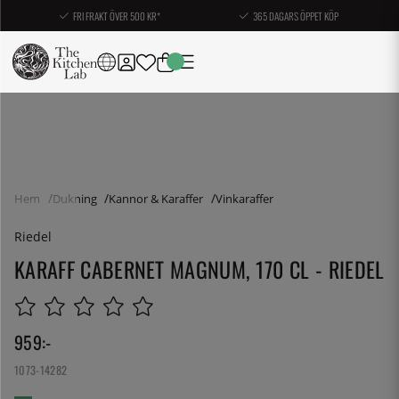
FRI FRAKT ÖVER 500 KR*
365 DAGARS ÖPPET KÖP
Hem
Dukning
Kannor & Karaffer
Vinkaraffer
Riedel
KARAFF CABERNET MAGNUM, 170 CL - RIEDEL
959
:-
1073-14282