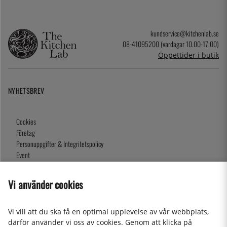
kundservice@kitchenlab.se
08-41095200 (vardagar 10.00-17.00)
Öppettider i butik
NYHETSBREV
Cookies
Företag
Personuppgifter & Integritetspolicy
Event
Köpvillkor
Om oss
Vi använder cookies
Presentkort
Våra butiker
Vi vill att du ska få en optimal upplevelse av vår webbplats,
därför använder vi oss av cookies. Genom att klicka på