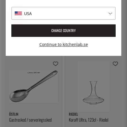
skillnad på rätt och fel glas för respektive druvsort.
Lättast ände att börja i är kanske vinprovarsetet. Lycka
USA
till!
RIEDEL
RIEDEL
CHANGE COUNTRY
Vinkaraff, Mosel - Riedel
Karaff Cabernet, 105cl - Riedel
Continue to kitchenlab.se
499:-
469:-
ÖSTLIN
RIEDEL
Gastrosked / serveringssked
Karaff Ultra, 123cl - Riedel