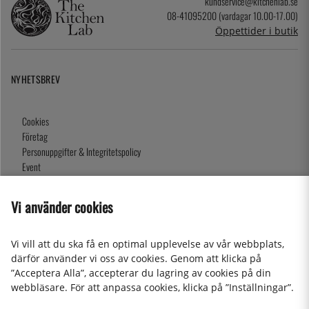
kundservice@kitchenlab.se
08-41095200 (vardagar 10.00-17.00)
Öppettider i butik
NYHETSBREV
Cookies
Företag
Personuppgifter & Integritetspolicy
Event
Köpvillkor
Om oss
Vi använder cookies
Presentkort
Våra butiker
Vi vill att du ska få en optimal upplevelse av vår webbplats,
därför använder vi oss av cookies. Genom att klicka på
”Acceptera Alla”, accepterar du lagring av cookies på din
2026 KitchenLab AB
webbläsare. För att anpassa cookies, klicka på ”Inställningar”.