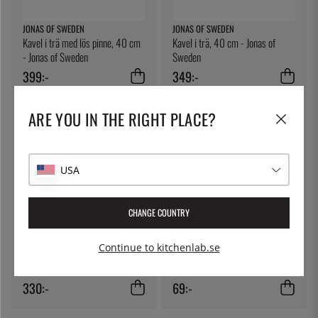
JONAS OF SWEDEN
JONAS OF SWEDEN
Kavel i trä med lös pinne, 40 cm
Kavel i trä, 40 cm - Jonas of
- Jonas of Sweden
Sweden
399:-
349:-
ARE YOU IN THE RIGHT PLACE?
USA
CHANGE COUNTRY
THE KITCHEN LAB
MARTELLATO
Continue to kitchenlab.se
Kapselplåt 30x40cm
Degskrapa, 13cm - Martellato
330:-
69:-