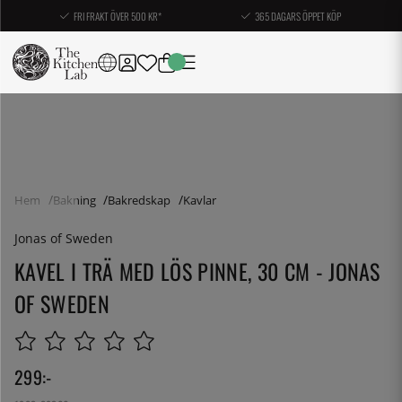
FRI FRAKT ÖVER 500 KR*
365 DAGARS ÖPPET KÖP
Hem
Bakning
Bakredskap
Kavlar
Jonas of Sweden
KAVEL I TRÄ MED LÖS PINNE, 30 CM - JONAS
OF SWEDEN
299
:-