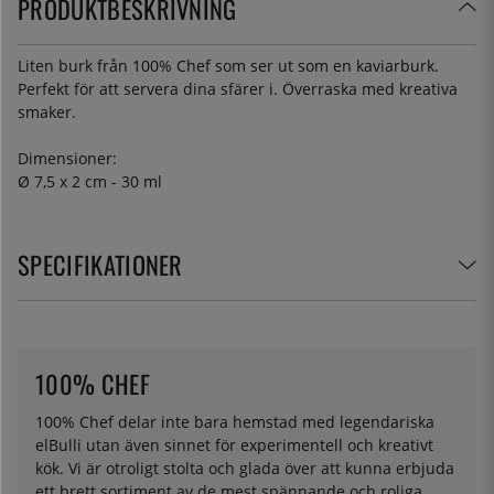
PRODUKTBESKRIVNING
Liten burk från 100% Chef som ser ut som en kaviarburk.
Perfekt för att servera dina sfärer i. Överraska med kreativa
smaker.
Dimensioner:
Ø 7,5 x 2 cm - 30 ml
SPECIFIKATIONER
100% CHEF
100% Chef delar inte bara hemstad med legendariska
elBulli utan även sinnet för experimentell och kreativt
kök. Vi är otroligt stolta och glada över att kunna erbjuda
ett brett sortiment av de mest spännande och roliga