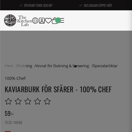
FRI FRAKT ÖVER 500 KR*
365 DAGARS ÖPPET KÖP
Hem
Dukning
Annat för Dukning & Servering
Specialartiklar
100% Chef
KAVIARBURK FÖR SFÄRER - 100% CHEF
59
:-
1532-14968