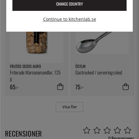
CHANGE COUNTRY
Continue to kitchenlab.se
FRUTOS SECOS AURO
ÖSTLIN
Friterade Marconamandlar, 125
Gastrosked / serveringssked
g
65:-
75:-
Visa fler
RECENSIONER
0 Recensioner