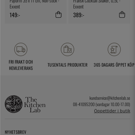
Pajform 35 x 11 cm, Non-stick -
Fransk Cocktail Shaker, 0,5L -
Exxent
Exxent
149:-
389:-
FRI FRAKT OCH
TUSENTALS PRODUKTER
365 DAGARS ÖPPET KÖP
HEMLEVERANS
kundservice@kitchenlab.se
08-41095200 (vardagar 10.00-17.00)
Öppettider i butik
NYHETSBREV