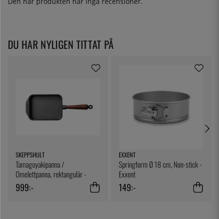
Den här produkten har inga recensioner.
DU HAR NYLIGEN TITTAT PÅ
SKEPPSHULT
EXXENT
Tamagoyakipanna /
Springform Ø 18 cm, Non-stick -
Omelettpanna, rektangulär -
Exxent
Skeppshult
999:-
149:-