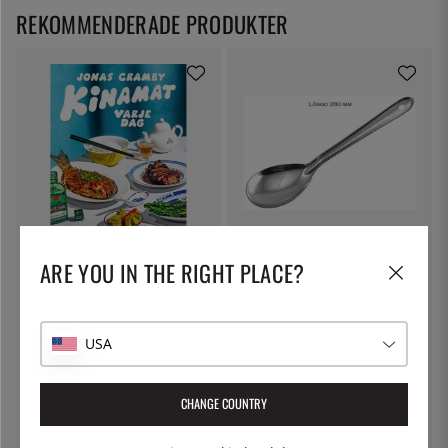
REKOMMENDERADE PRODUKTER
NATUR & KULTUR
ÖSTLIN
ARE YOU IN THE RIGHT PLACE?
Kinamat varje dag - Jonas
Gastrosked / serveringssked
Cramby
249:-
75:-
USA
CHANGE COUNTRY