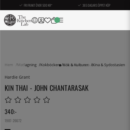
FRI FRAKT ÖVER 500 KR*
365 DAGARS ÖPPET KÖP
Hem
Matlagning
Kokböcker
Kök & Kulturer
Kina & Sydostasien
Hardie Grant
KIN THAI - JOHN CHANTARASAK
340
:-
1987-26672