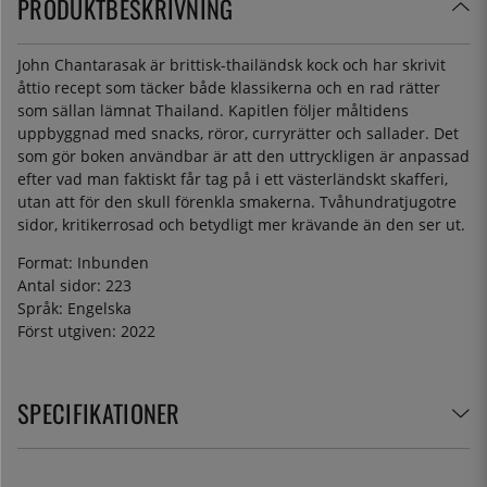
PRODUKTBESKRIVNING
John Chantarasak är brittisk-thailändsk kock och har skrivit
åttio recept som täcker både klassikerna och en rad rätter
som sällan lämnat Thailand. Kapitlen följer måltidens
uppbyggnad med snacks, röror, curryrätter och sallader. Det
som gör boken användbar är att den uttryckligen är anpassad
efter vad man faktiskt får tag på i ett västerländskt skafferi,
utan att för den skull förenkla smakerna. Tvåhundratjugotre
sidor, kritikerrosad och betydligt mer krävande än den ser ut.
Format: Inbunden
Antal sidor: 223
Språk: Engelska
Först utgiven: 2022
SPECIFIKATIONER