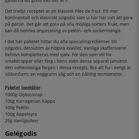
gästerna att gissa vad det är i!
Det tredje receptet är en klassisk Pâte de fruit. Ett mer
kontinentalt och klassiskt julgodis som vi här har valt att göra
på päron. Det går att göra på alla möjliga sorters frukt, men
kan då behöva anpassning av pektin- och sockermängd.
I det här paketet hittar du alla specialingredienser till
julgodis, dessutom av högsta kvalitet. Vanliga skafferivaror
behövs kompletteras med själv. För den som vill ha
smakdroppar eller färg i finns även dessa separat (använd
den vattenlösliga färgen i dessa recept). Bra att ha i övrigt är
silikonform, en noggrann våg och en pålitlig termometer.
Paketet innehåller:
1000g Glykossirap
100g Karragenan Kappa
100g Pektin
100g Äppelsyra
25g Vaniljpulver
Gelégodis