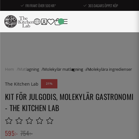
FRI FRAKT ÖVER 500 KR*
365 DAGARS ÖPPET KÖP
Hem
Matlagning
Molekylär matlagning
Molekylära ingredienser
The Kitchen Lab
21
KIT FÖR JULGODIS, MOLEKYLÄR GASTRONOMI
- THE KITCHEN LAB
595
:-
754
:-