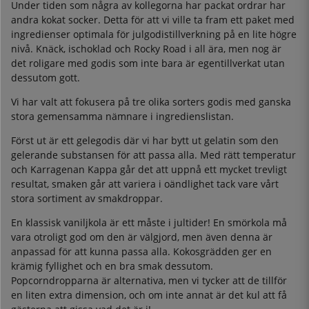
Under tiden som några av kollegorna har packat ordrar har
andra kokat socker. Detta för att vi ville ta fram ett paket med
ingredienser optimala för julgodistillverkning på en lite högre
nivå. Knäck, ischoklad och Rocky Road i all ära, men nog är
det roligare med godis som inte bara är egentillverkat utan
dessutom gott.
Vi har valt att fokusera på tre olika sorters godis med ganska
stora gemensamma nämnare i ingredienslistan.
Först ut är ett gelegodis där vi har bytt ut gelatin som den
gelerande substansen för att passa alla. Med rätt temperatur
och Karragenan Kappa går det att uppnå ett mycket trevligt
resultat, smaken går att variera i oändlighet tack vare vårt
stora sortiment av smakdroppar.
En klassisk vaniljkola är ett måste i jultider! En smörkola må
vara otroligt god om den är välgjord, men även denna är
anpassad för att kunna passa alla. Kokosgrädden ger en
krämig fyllighet och en bra smak dessutom.
Popcorndropparna är alternativa, men vi tycker att de tillför
en liten extra dimension, och om inte annat är det kul att få