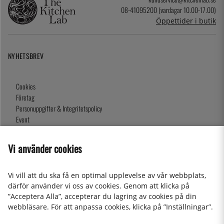
08-41095200 (vardagar 10.00-17.00)
Öppettider i butik
NYHETSBREV
Cookies
Företag
Personuppgifter & Integritetspolicy
Event
Köpvillkor
Om oss
Vi använder cookies
Presentkort
Våra butiker
Vi vill att du ska få en optimal upplevelse av vår webbplats,
därför använder vi oss av cookies. Genom att klicka på
”Acceptera Alla”, accepterar du lagring av cookies på din
2026 KitchenLab AB
webbläsare. För att anpassa cookies, klicka på ”Inställningar”.