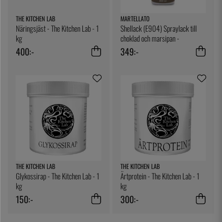
THE KITCHEN LAB
MARTELLATO
Näringsjäst - The Kitchen Lab - 1
Shellack (E904) Spraylack till
kg
choklad och marsipan -
Martellato
400:-
349:-
THE KITCHEN LAB
THE KITCHEN LAB
Glykossirap - The Kitchen Lab - 1
Ärtprotein - The Kitchen Lab - 1
kg
kg
150:-
300:-