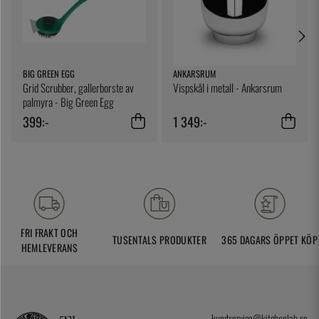
BIG GREEN EGG
ANKARSRUM
Grid Scrubber, gallerborste av
Vispskål i metall - Ankarsrum
palmyra - Big Green Egg
399:-
1 349:-
FRI FRAKT OCH
TUSENTALS PRODUKTER
365 DAGARS ÖPPET KÖP
HEMLEVERANS
kundservice@kitchenlab.se