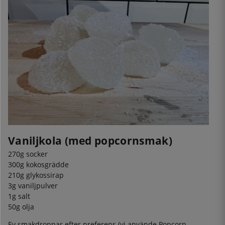
Vaniljkola (med popcornsmak)
270g socker
300g kokosgrädde
210g glykossirap
3g vaniljpulver
1g salt
50g olja
Ev smakdroppar efter preferens (vi använde
Popcorn-