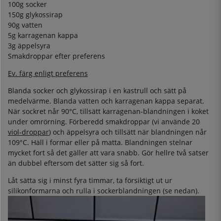
100g socker
150g glykossirap
90g vatten
5g karragenan kappa
3g äppelsyra
Smakdroppar efter preferens
Ev. färg enligt preferens
Blanda socker och glykossirap i en kastrull och sätt på
medelvärme. Blanda vatten och karragenan kappa separat.
När sockret når 90°C, tillsätt karragenan-blandningen i koket
under omrörning. Förberedd smakdroppar (vi använde 20
viol-droppar
) och äppelsyra och tillsätt när blandningen når
109°C. Häll i formar eller på matta. Blandningen stelnar
mycket fort så det gäller att vara snabb. Gör hellre två satser
än dubbel eftersom det sätter sig så fort.
Låt sätta sig i minst fyra timmar, ta försiktigt ut ur
silikonformarna och rulla i sockerblandningen (se nedan).