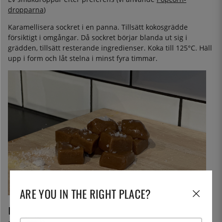
dropparna
)
Karamellisera sockret i en panna. Tillsätt kokosgrädde
försiktigt i omgångar. Då sockret börjar blanda ut sig i
grädden, tillsätt resterande ingredienser. Koka till 125°C. Häll
upp i form och låt stelna i minst fyra timmar.
ARE YOU IN THE RIGHT PLACE?
Pâte de fruit