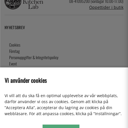
08-41095200 (vardagar 10.00-17.00)
Öppettider i butik
NYHETSBREV
Cookies
Företag
Personuppgifter & Integritetspolicy
Event
Köpvillkor
Om oss
Vi använder cookies
Presentkort
Våra butiker
Vi vill att du ska få en optimal upplevelse av vår webbplats,
därför använder vi oss av cookies. Genom att klicka på
”Acceptera Alla”, accepterar du lagring av cookies på din
2026 KitchenLab AB
webbläsare. För att anpassa cookies, klicka på ”Inställningar”.