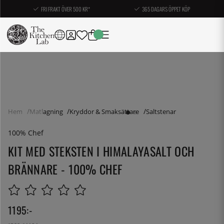
FRI FRAKT ÖVER 500 KR*
365 DAGARS ÖPPET KÖP
Hem
Matlagning
Kryddor & Smaksättare
Saltstenar
100% Chef
KIT MED STEKSTEN I HIMALAYASALT OCH
BRÄNNARE - 100% CHEF
1195
:-