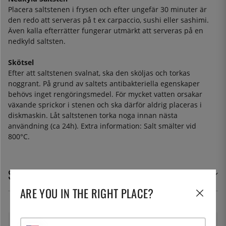
Placera saltstenen i frysen och efter ungefär 30 minuter är
den redo att serveras på t ex carpaccio, sushi eller sashimi.
Även kalla efterrätter fungerar utmärkt att serveras på en
nedkyld saltsten.
Skötsel
Efter att saltstenen svalnat, ska den sköljas och torkas
noggrant. På grund av saltets antibakteriella egenskaper
behövs inget rengöringsmedel. För mycket vatten orsakar
växande sprickor i stenen och ska därför aldrig placeras i
diskmaskin. Låt saltstenen torka noga innan nästa
användning (ca 24h). Extra information: Salt smälter vid
800°C.
SPECIFIKATIONER
ARE YOU IN THE RIGHT PLACE?