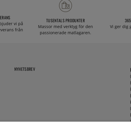
VERANS
TUSENTALS PRODUKTER
365
bjuder vi på
Massor med verktyg för den
Vi ger dig
everans från
passionerade matlagaren.
NYHETSBREV