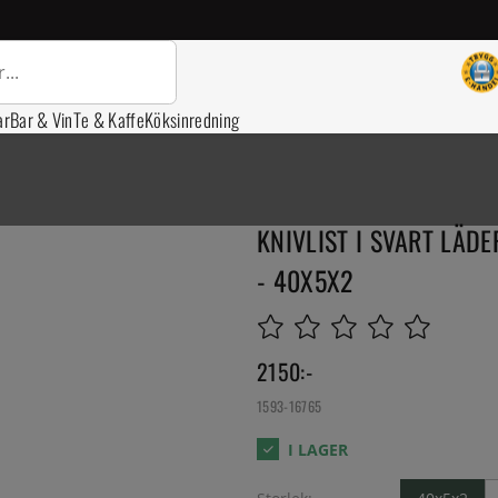
ar
Bar & Vin
Te & Kaffe
Köksinredning
KNIVLIST I SVART LÄD
- 40X5X2
2150
:-
1593-16765