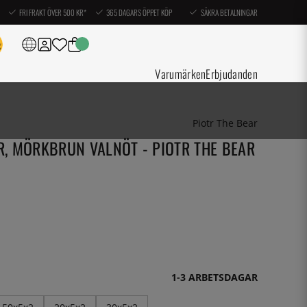
FRI FRAKT ÖVER 500 KR*
365 DAGARS ÖPPET KÖP
SÄKRA BETALNINGAR
Varumärken
Erbjudanden
Piotr The Bear
ER, MÖRKBRUN VALNÖT - PIOTR THE BEAR
1-3 ARBETSDAGAR