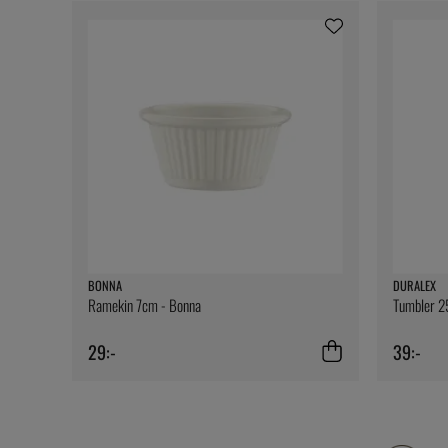
BONNA
DURALEX
Ramekin 7cm - Bonna
Tumbler 25
29:-
39:-