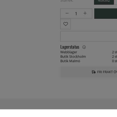
Storlek:
40x5x2
Lagerstatus
Webblager
2 s
Butik Stockholm
2 s
Butik Malmö
0 s
FRI FRAKT Ö