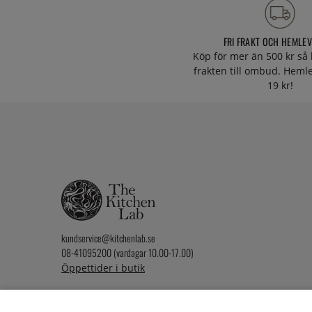
FRI FRAKT OCH HEMLE
Köp för mer än 500 kr så 
frakten till ombud. Heml
19 kr!
kundservice@kitchenlab.se
08-41095200 (vardagar 10.00-17.00)
Öppettider i butik