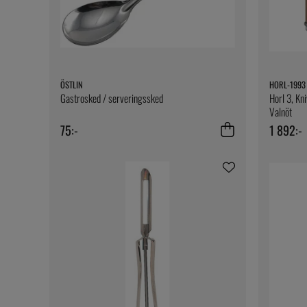
ÖSTLIN
HORL-1993
Gastrosked / serveringssked
Horl 3, Kn
Valnöt
75:-
1 892:-