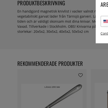
PRODUKTBESKRIVNING
ARE
En handgjord magnetisk knivlist i vacker valnöt med s
vegetabiliskt garvat läder från Tärnsjö garveri. Lädret 
tiden och är väldigt skonsam mot dina knivar. Medfölje
Vaxad. Tillverkade i Stockholm. OBS! Knivarna på bildern
storlekar: 20x5x2, 30x5x2, 40x5x2, 50x5x2 cm
Cont
REKOMMENDERADE PRODUKTER