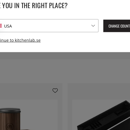
SPECIFIKATIONER
 YOU IN THE RIGHT PLACE?
tarka neodymmagneter och
Storlek:
20x5x2
kommer få en fin patina med
CHANGE COUNT
r skruvar samt håltagningsmall.
USA
a ingår inte. Finns i följande
inue to kitchenlab.se