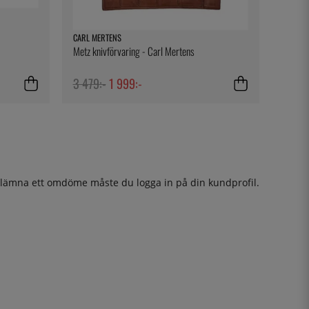
CARL MERTENS
Metz knivförvaring - Carl Mertens
3 479:-
1 999:-
t lämna ett omdöme måste du
logga in
på din kundprofil.