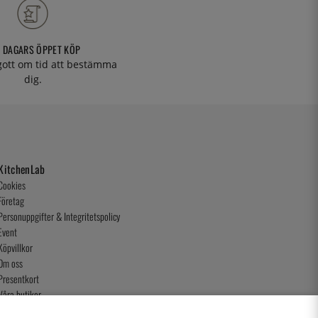
 DAGARS ÖPPET KÖP
 gott om tid att bestämma
dig.
KitchenLab
Cookies
Företag
Personuppgifter & Integritetspolicy
Event
Köpvillkor
Om oss
Presentkort
Våra butiker