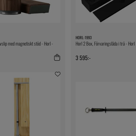
HORL-1993
ivslip med magnetiskt stöd - Horl -
Horl 2 Box, Förvaringslåda i trä - Horl
3 595:-