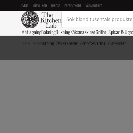
EVENT
KÖPVILLKOR
OM OSS
PRESENTKORT
VÅRA BUTIKER
Matlagning
Bakning
Dukning
Köksmaskiner
Grillar, Spisar & Ugn
Hem
Matlagning
Köksknivar
Knivförvaring
Knivlister