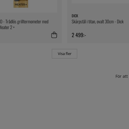
DICK
O - Trådlös grilltermometer med
Skärpstål i titan, ovalt 30cm - Dick
Meater 2 +
2 499:-
Visa fler
För at