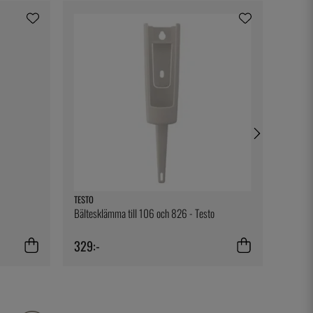
TESTO
BIG GR
Bältesklämma till 106 och 826 - Testo
Silicon
329:-
79:-