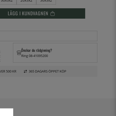
50x5x2
20x5x2
30x5x2
LÄGG I KUNDVAGNEN
Önskar du rådgivning?
t
Ring 08-41095200
t
t
VER 500 KR
365 DAGARS ÖPPET KÖP