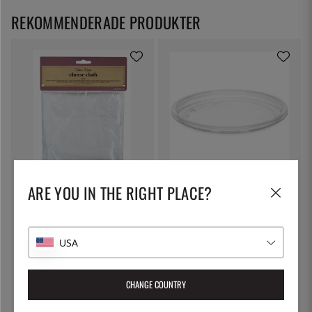
REKOMMENDERADE PRODUKTER
KITCHEN CRAFT
THE KITCHEN LAB
ARE YOU IN THE RIGHT PLACE?
Ostduk, filterduk - Kitchen Craft
Lock till delibägare
79:-
5:-
USA
CHANGE COUNTRY