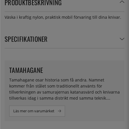
PRODUKTBESKRIVNING
Väska i kraftig nylon, praktisk mobil förvaring till dina knivar.
SPECIFIKATIONER
TAMAHAGANE
Tamahagane osar historia som få andra. Namnet
kommer från stålet som traditionellt använts för
tillverkningen av samurajernas katanasvärd och knivarna
tillverkas idag i samma distrikt med samma teknik.
Kombinationen av mjukt och hårt stål möjliggör en
extrem skärpa och med en lång hållbarhet.
Läs mer om varumärket