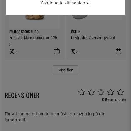
Continue to kitchenlab.se
FRUTOS SECOS AURO
ÖSTLIN
Friterade Marconamandlar, 125
Gastrosked / serveringssked
g
65:-
75:-
Visa fler
RECENSIONER
0 Recensioner
För att lämna ett omdöme måste du
logga in
på din
kundprofil.