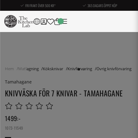
FRI FRAKT ÖVER 500 KR*
365 DAGARS ÖPPET KÖP
Hem
Matlagning
Köksknivar
Knivförvaring
Övrig knivförvaring
Tamahagane
KNIVVÄSKA FÖR 7 KNIVAR - TAMAHAGANE
1499
:-
1073-11549