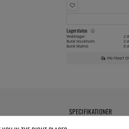
Lagerstatus
Webblager
2 s
Butik Stockholm
2 s
Butik Malmö
0 s
FRI FRAKT Ö
SPECIFIKATIONER
h gummi. Lätt och behändig för
Lev. artikelnummer:
RHI601