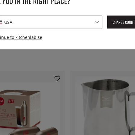
 YOU IN THE RIGHT PLACE?
EAN:
799439358089
ffe.
CHANGE COUNT
USA
inue to kitchenlab.se