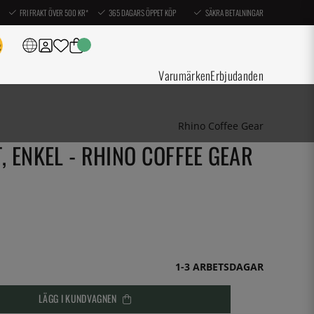
FRI FRAKT ÖVER 500 KR*
365 DAGARS ÖPPET KÖP
SÄKRA BETALNINGAR
Varumärken
Erbjudanden
Rhino Coffee Gear
 ENKEL - RHINO COFFEE GEAR
1-3 ARBETSDAGAR
LÄGG I KUNDVAGNEN