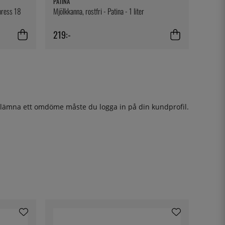
PATINA
kpress 18
Mjölkkanna, rostfri - Patina - 1 liter
219:-
t lämna ett omdöme måste du
logga in
på din kundprofil.