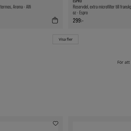
ESPRO
ll termos, Aroma - Alfi
Reservdel, extra microfilter till frans
oz - Espro
299:-
Visa fler
För at