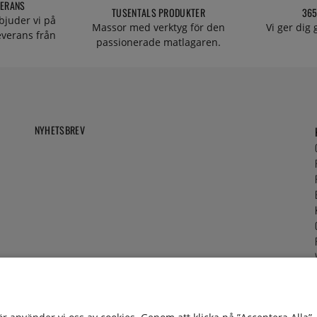
VERANS
TUSENTALS PRODUKTER
365
bjuder vi på
Massor med verktyg för den
Vi ger dig
everans från
passionerade matlagaren.
NYHETSBREV