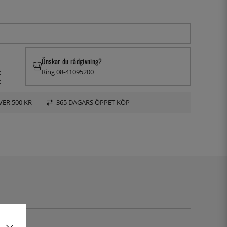
Önskar du rådgivning?
t
Ring 08-41095200
t
t
VER 500 KR
365 DAGARS ÖPPET KÖP