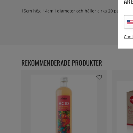
ARE
15cm hög, 14cm i diameter och håller cirka 20 puckar ka
Cont
REKOMMENDERADE PRODUKTER