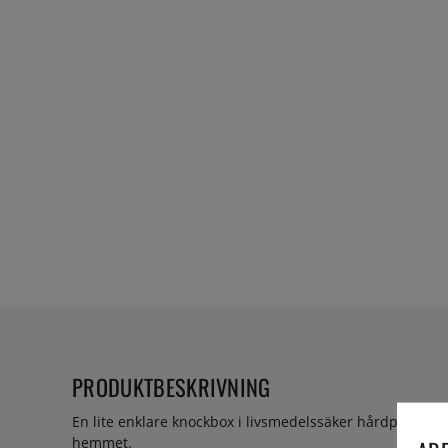
PRODUKTBESKRIVNING
En lite enklare knockbox i livsmedelssäker hårdplast oc
hemmet.