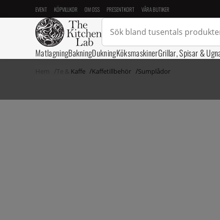
EVENT
KÖPVILLKOR
OM OSS
PRESENTKORT
VÅRA BUTIKER
Matlagning
Bakning
Dukning
Köksmaskiner
Grillar, Spisar & Ugn
Hem
Te & Kaffe
Kaffetillbehör
Sumplådor