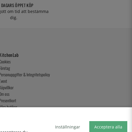
 DAGARS ÖPPET KÖP
 gott om tid att bestämma
dig.
KitchenLab
Cookies
Företag
Personuppgifter & Integritetspolicy
Event
Köpvillkor
Om oss
Presentkort
Våra butiker
Inställningar
Acceptera alla