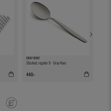
GRAY KUNZ
THREE 
Såssked, regular 9 - Gray Kunz
Fig Lea
440:-
19:-