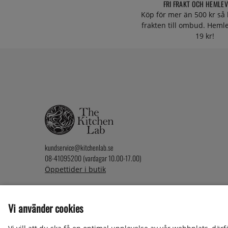
FRI FRAKT OCH HEMLE
Köp för mer än 500 kr så 
frakten till ombud. Heml
19 kr!
kundservice@kitchenlab.se
08-41095200 (vardagar 10.00-17.00)
Öppettider i butik
Vi använder cookies