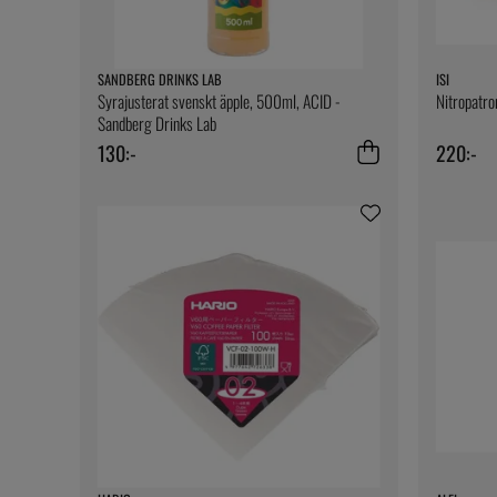
SANDBERG DRINKS LAB
ISI
Syrajusterat svenskt äpple, 500ml, ACID -
Nitropatron
Sandberg Drinks Lab
130:-
220:-