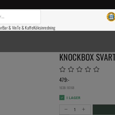
ar
Bar & Vin
Te & Kaffe
Köksinredning
KNOCKBOX SVART,
479
:-
1638-16168