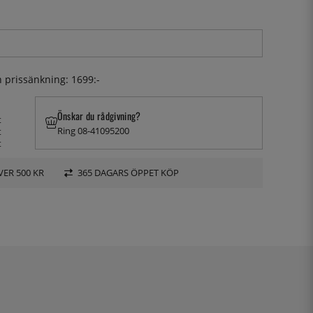
an prissänkning:
1699:-
Önskar du rådgivning?
t
Ring 08-41095200
t
t
VER 500 KR
365 DAGARS ÖPPET KÖP