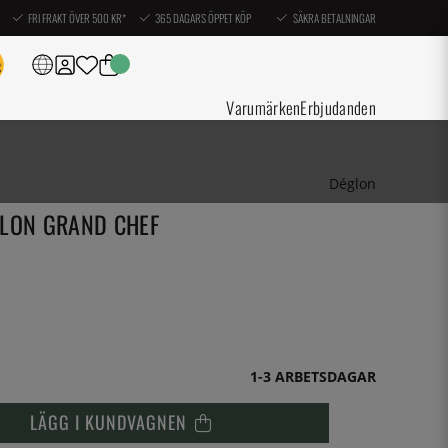
FRI FRAKT ÖVER 500 KR*
365 DAGARS ÖPPET KÖP
SÄKRA BETALNINGAR
Varumärken
Erbjudanden
Déglon
GLON GRAND CHEF
1-3 ARBETSDAGAR
LÄGG I KUNDVAGNEN