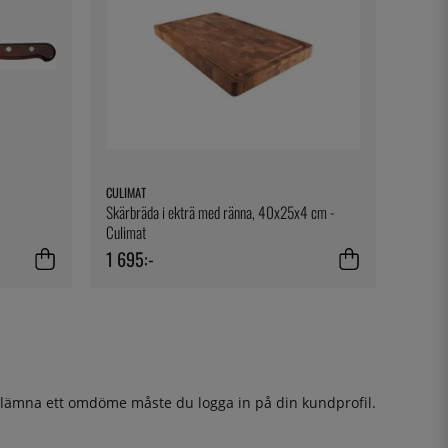
CULIMAT
Skärbräda i ekträ med ränna, 40x25x4 cm -
Culimat
1 695:-
t lämna ett omdöme måste du
logga in
på din kundprofil.