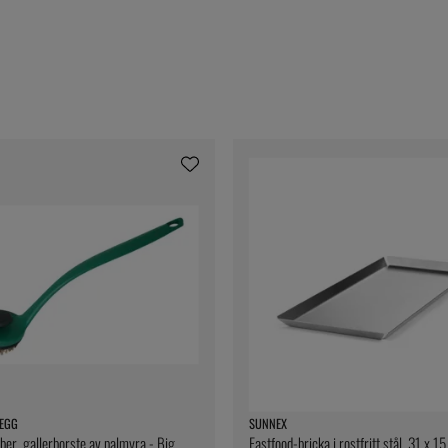
 EGG
SUNNEX
ber, gallerborste av palmyra - Big
Fastfood-bricka i rostfritt stål, 31 x 1