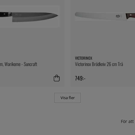
VICTORINOX
m, Warikome - Suncraft
Victorinox Brödkniv 26 cm Trä
749:-
Visa fler
För at