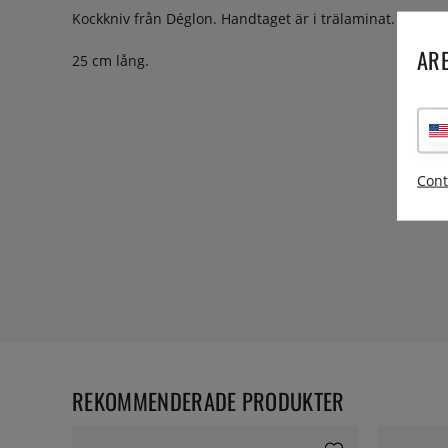
Kockkniv från Déglon. Handtaget är i trälaminat.
ARE
25 cm lång.
Cont
REKOMMENDERADE PRODUKTER