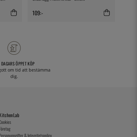
109:-
140:-
 DAGARS ÖPPET KÖP
 gott om tid att bestämma
dig.
KitchenLab
Cookies
Företag
Personuppgifter & Integritetspolicy