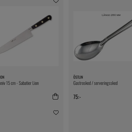
ION
ÖSTLIN
kniv 15 cm - Sabatier Lion
Gastrosked / serveringssked
75:-