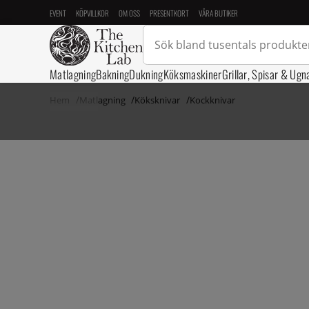
EVENT
KÖPVILLKOR
OM OSS
PRESENTKORT
VÅRA BUTIKER
Matlagning
Bakning
Dukning
Köksmaskiner
Grillar, Spisar & Ugn
Hem
Matlagning
Köksknivar
Kockknivar