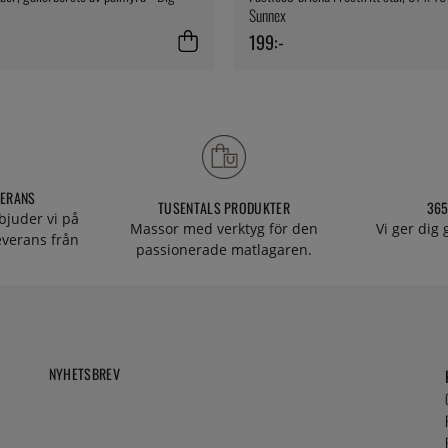
Sunnex
199:-
VERANS
TUSENTALS PRODUKTER
365
bjuder vi på
Massor med verktyg för den
Vi ger dig
everans från
passionerade matlagaren.
NYHETSBREV