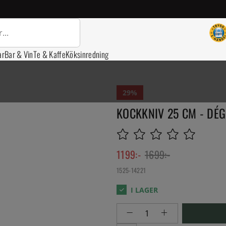
ar
Bar & Vin
Te & Kaffe
Köksinredning
29
KOCKKNIV 25 CM - DÉ
1199
:-
1699
:-
1525-14221