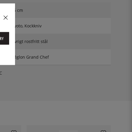
25 cm
Gyoto, Kockkniv
RY
Övrigt rostfritt stål
Déglon Grand Chef
C