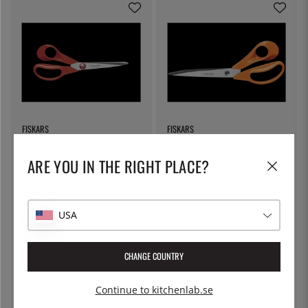
FISKARS
FISKARS
Vänsterhänt kökssax 21 cm,
Kökssax 24 cm, ergonomiska
ergonomiska handtag - Fiskars
handtag - Fiskars
ARE YOU IN THE RIGHT PLACE?
399:-
579:-
USA
CHANGE COUNTRY
Continue to kitchenlab.se