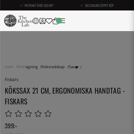
FRI FRAKT ÖVER 500 KR*
365 DAGARS ÖPPET KÖP
Hem
Matlagning
Köksredskap
Saxar
Fiskars
KÖKSSAX 21 CM, ERGONOMISKA HANDTAG -
FISKARS
399
:-