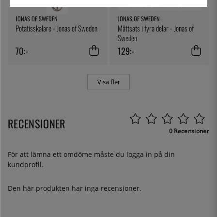
JONAS OF SWEDEN
JONAS OF SWEDEN
Potatisskalare - Jonas of Sweden
Måttsats i fyra delar - Jonas of
Sweden
70:-
129:-
Visa fler
RECENSIONER
0 Recensioner
För att lämna ett omdöme måste du
logga in
på din
kundprofil.
Den här produkten har inga recensioner.