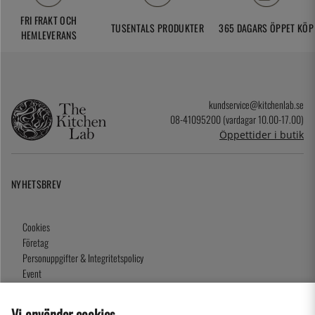
FRI FRAKT OCH
TUSENTALS PRODUKTER
365 DAGARS ÖPPET KÖP
HEMLEVERANS
kundservice@kitchenlab.se
08-41095200 (vardagar 10.00-17.00)
Öppettider i butik
NYHETSBREV
Cookies
Företag
Personuppgifter & Integritetspolicy
Event
Köpvillkor
Om oss
Vi använder cookies