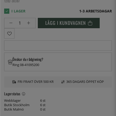
1282-30387
1-3 ARBETSDAGAR
LÄGG I KUNDVAGNEN
Önskar du rådgivning?
Ring 08-41095200
FRI FRAKT ÖVER 500 KR
365 DAGARS ÖPPET KÖP
Lagerstatus
Webblager
6 st
Butik Stockholm
6 st
Butik Malmö
0 st