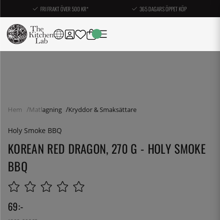
FRI FRAKT ÖVER 500 KR*
365 DAGARS ÖPPET KÖP
Hem
Matlagning
Kryddor & Smaksättare
Holy Smoke BBQ
KOREAN RED DRAGON, 270 G - HOLY SMOKE
BBQ
69
:-