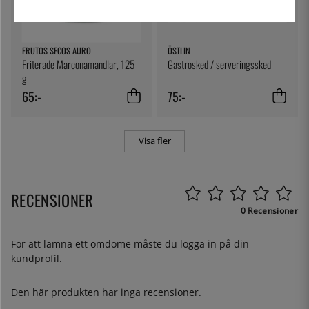
FRUTOS SECOS AURO
ÖSTLIN
Friterade Marconamandlar, 125
Gastrosked / serveringssked
g
65:-
75:-
Visa fler
RECENSIONER
0 Recensioner
För att lämna ett omdöme måste du
logga in
på din
kundprofil.
Den här produkten har inga recensioner.