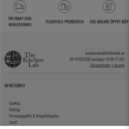
FRI FRAKT OCH
TUSENTALS PRODUKTER
365 DAGARS ÖPPET KÖP
HEMLEVERANS
kundservice@kitchenlab.se
08-41095200 (vardagar 10.00-17.00)
Öppettider i butik
NYHETSBREV
Cookies
Företag
Personuppgifter & Integritetspolicy
Event
Köpvillkor