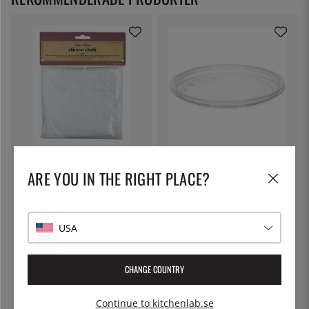
KITCHEN CRAFT
THE KITCHEN LAB
Ostduk, filterduk - Kitchen Craft
Lock till delibägare
ARE YOU IN THE RIGHT PLACE?
79:-
5:-
USA
CHANGE COUNTRY
Continue to kitchenlab.se