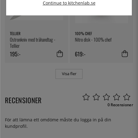
Continue to kitchenlab.se
TELLIER
100% CHEF
Ostronkniv med trähandtag -
Nitro disk - 100% chef
Tellier
195:-
619:-
Visa fler
RECENSIONER
0 Recensioner
För att lämna ett omdöme måste du
logga in
på din
kundprofil.