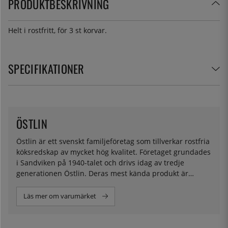
PRODUKTBESKRIVNING
Helt i rostfritt, för 3 st korvar.
SPECIFIKATIONER
ÖSTLIN
Östlin är ett svenskt familjeföretag som tillverkar rostfria
köksredskap av mycket hög kvalitet. Företaget grundades
i Sandviken på 1940-talet och drivs idag av tredje
generationen Östlin. Deras mest kända produkt är
ballongvispen, som kopierats av många världen över.
Läs mer om varumärket