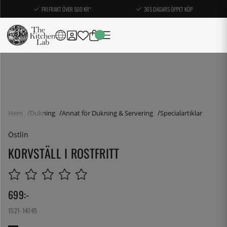
FRI FRAKT ÖVER 500 KR*
365 DAGARS ÖPPET KÖP
Hem
Dukning
Annat för Dukning & Servering
Specialartiklar
Östlin
KORVSTÄLL I ROSTFRITT
699
:-
1521-14745