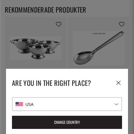
REKOMMENDERADE PRODUKTER
ÖSTLIN
ÖSTLIN
ARE YOU IN THE RIGHT PLACE?
Soppterrin i rostfritt - 4,5 liter
Gastrosked / serveringssked
699:-
75:-
USA
CHANGE COUNTRY