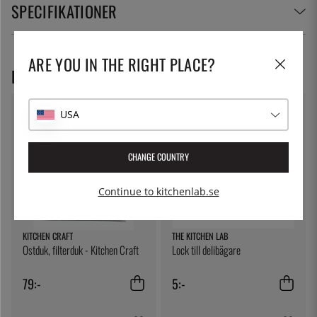
SPECIFIKATIONER
ARE YOU IN THE RIGHT PLACE?
REKOMMENDERADE PRODUKTER
USA
CHANGE COUNTRY
Continue to kitchenlab.se
KITCHEN CRAFT
THE KITCHEN LAB
Ostduk, filterduk - Kitchen Craft
Lock till delibägare
79:-
5:-