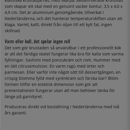
klassiska krustadjärnet, med skarpa, väldefinierade kronblad
som skapar ett skal med en genuint vacker kontur, 3,5 x 4,0 x
4,9 cm. Det är aluminium genomgående, tillverkat i
Nederländerna, och det hanterar temperaturskiften utan att
klaga. Varmt, kallt, direkt från oljan till ett kylt fat, ingen
skillnad.
Varm eller kall, det spelar ingen roll
Det som gör krustaden så användbar i ett professionellt kök
är att det färdiga skalet fungerar lika bra för kalla som varma
fyllningar. Sashimi med ponzukräm och rom. Hummer med
en lätt citrusemulsion. En varm ragù med örter och
parmesan. Eller varför inte något sött till dessertgången, en
crispig blomma fylld med syrénkräm och färska bär? Blóm-
formen tillför en estetisk dimension som gör att
presentationen fungerar utan att man behöver tänka för
länge på garnityret.
Produceras direkt vid beställning i Nederländerna med två
års garanti.