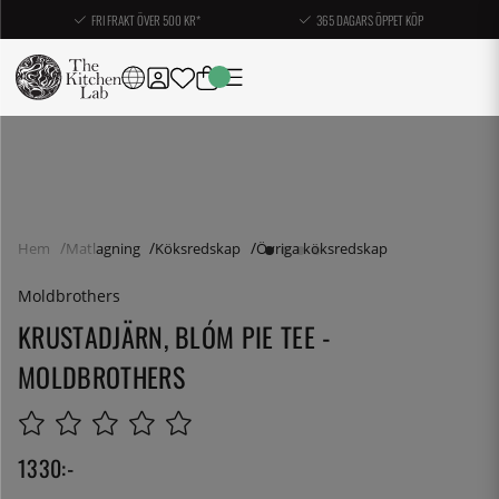
FRI FRAKT ÖVER 500 KR*
365 DAGARS ÖPPET KÖP
Hem
Matlagning
Köksredskap
Övriga köksredskap
Moldbrothers
KRUSTADJÄRN, BLÓM PIE TEE -
MOLDBROTHERS
1330
:-