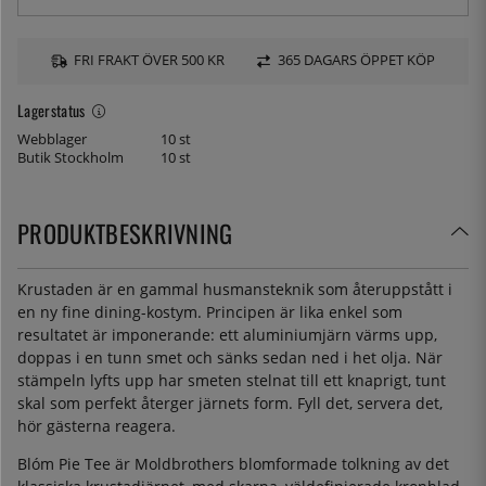
FRI FRAKT ÖVER 500 KR
365 DAGARS ÖPPET KÖP
Lagerstatus
Webblager
10 st
Butik Stockholm
10 st
PRODUKTBESKRIVNING
Krustaden är en gammal husmansteknik som återuppstått i
en ny fine dining-kostym. Principen är lika enkel som
resultatet är imponerande: ett aluminiumjärn värms upp,
doppas i en tunn smet och sänks sedan ned i het olja. När
stämpeln lyfts upp har smeten stelnat till ett knaprigt, tunt
skal som perfekt återger järnets form. Fyll det, servera det,
hör gästerna reagera.
Blóm Pie Tee är Moldbrothers blomformade tolkning av det