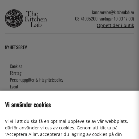
kundservice@kitchenlab.se
08-41095200 (vardagar 10.00-17.00)
Öppettider i butik
NYHETSBREV
Cookies
Företag
Personuppgifter & Integritetspolicy
Event
Köpvillkor
Om oss
Vi använder cookies
Presentkort
Våra butiker
Vi vill att du ska få en optimal upplevelse av vår webbplats,
därför använder vi oss av cookies. Genom att klicka på
”Acceptera Alla”, accepterar du lagring av cookies på din