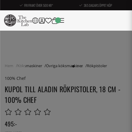
FRI FRAKT ÖVER 500 KR*
365 DAGARS ÖPPET KÖP
Hem
Köksmaskiner
Övriga köksmaskiner
Rökpistoler
100% Chef
KUPOL TILL ALADIN RÖKPISTOLER, 18 CM -
100% CHEF
495
:-