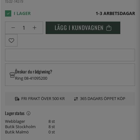
1532-14379
1-3 ARBETSDAGAR
LÄGG I KUNDVAGNEN
Önskar du rådgivning?
Ring 08-41095200
FRI FRAKT ÖVER 500 KR
365 DAGARS ÖPPET KÖP
Lagerstatus
Webblager
8 st
Butik Stockholm
8 st
Butik Malmö
0 st