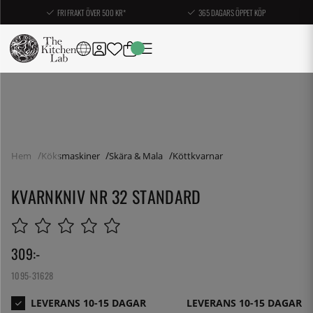
FRI FRAKT ÖVER 500 KR*
365 DAGARS ÖPPET KÖP
Hem
Köksmaskiner
Skära & Mala
Köttkvarnar
KVARNKNIV NR 32 STANDARD
309
:-
1095-31628
LEVERANS 10-15 DAGAR