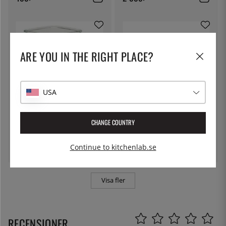
ARE YOU IN THE RIGHT PLACE?
USA
MAGIMIX
SAGE BY HESTON BLUMENTHAL
CHANGE COUNTRY
Glaskanna till blender 1,8 l -
The Risotto Plus, Slowcooker -
Magimix
Sage
669:-
1 899:-
Continue to kitchenlab.se
Visa fler
RECENSIONER