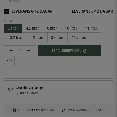
1069-10303
LEVERANS 6-12 DAGAR
Volym:
3 liter
4,5 liter
8 liter
10 liter
11 liter
12,9 liter
19 liter
27 liter
44,5 liter
LÄGG I KUNDVAGNEN
Önskar du rådgivning?
Ring 08-41095200
FRI FRAKT ÖVER 500 KR
365 DAGARS ÖPPET KÖP