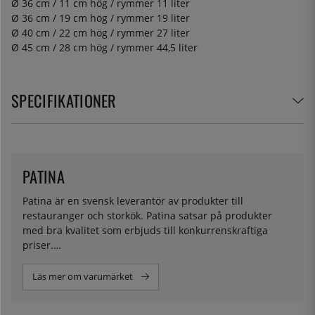
Ø 36 cm / 11 cm hög / rymmer 11 liter
Ø 36 cm / 19 cm hög / rymmer 19 liter
Ø 40 cm / 22 cm hög / rymmer 27 liter
Ø 45 cm / 28 cm hög / rymmer 44,5 liter
SPECIFIKATIONER
PATINA
Patina är en svensk leverantör av produkter till
restauranger och storkök. Patina satsar på produkter
med bra kvalitet som erbjuds till konkurrenskraftiga
priser.
I vårt sortiment hittar du flera olika storlekar av kantiner
Läs mer om varumärket
och tänger för användning i storkök, resturang och till
privata köket.