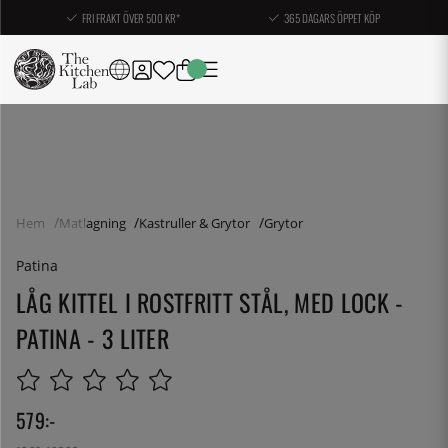
FRI FRAKT ÖVER 500 KR*
365 DAGARS ÖPPET KÖP
Hem
Matlagning
Kastruller & Grytor
Grytor
Patina
LÅG KITTEL I ROSTFRITT STÅL, MED LOCK -
PATINA - 3 LITER
579
:-