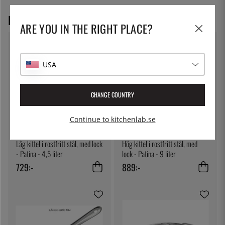
REKOMMENDERADE PRODUKTER
ARE YOU IN THE RIGHT PLACE?
USA
CHANGE COUNTRY
Continue to kitchenlab.se
PATINA
PATINA
Låg kittel i rostfritt stål, med lock
Hög kittel i rostfritt stål, med
- Patina - 4,5 liter
lock - Patina - 9 liter
729:-
889:-