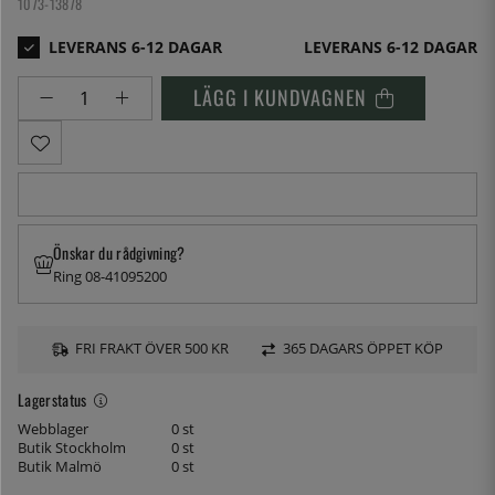
1073-13878
LEVERANS 6-12 DAGAR
LÄGG I KUNDVAGNEN
Önskar du rådgivning?
Ring 08-41095200
FRI FRAKT ÖVER 500 KR
365 DAGARS ÖPPET KÖP
Lagerstatus
Webblager
0 st
Butik Stockholm
0 st
Butik Malmö
0 st