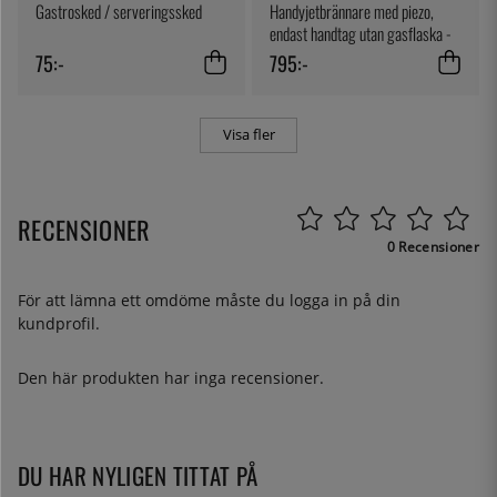
Gastrosked / serveringssked
Handyjetbrännare med piezo,
endast handtag utan gasflaska -
Sievert
75:-
795:-
Visa fler
RECENSIONER
0 Recensioner
För att lämna ett omdöme måste du
logga in
på din
kundprofil.
Den här produkten har inga recensioner.
DU HAR NYLIGEN TITTAT PÅ