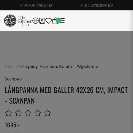
FRI FRAKT ÖVER 500 KR*
365 DAGARS ÖPPET KÖP
Hem
Matlagning
Formar & Kantiner
Ugnsformar
Scanpan
LÅNGPANNA MED GALLER 42X26 CM, IMPACT
- SCANPAN
1695
:-