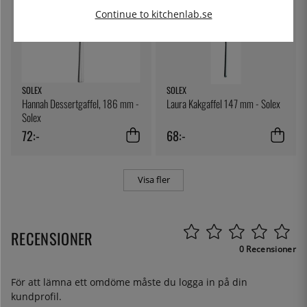
Continue to kitchenlab.se
SOLEX
SOLEX
Hannah Dessertgaffel, 186 mm -
Laura Kakgaffel 147 mm - Solex
Solex
72:-
68:-
Visa fler
RECENSIONER
0 Recensioner
För att lämna ett omdöme måste du
logga in
på din
kundprofil.