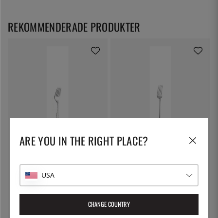
REKOMMENDERADE PRODUKTER
SOLEX
SOLEX
ARE YOU IN THE RIGHT PLACE?
Lena tårtgaffel, 150 mm - Solex
Hannah Kakgaffel 160 mm -
Solex
35:-
42:-
USA
CHANGE COUNTRY