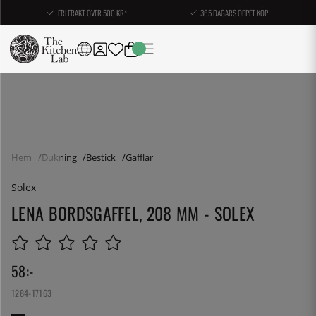
FRI FRAKT ÖVER 500 KR*
365 DAGARS ÖPPET KÖP
Hem
Dukning
Bestick
Gafflar
Solex
LENA BORDSGAFFEL, 208 MM - SOLEX
58
:-
1284-17163