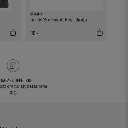
DURALEX
BONNA
Tumbler 25 cl, Picardie Rosa - Duralex
Kaffeko
39:-
79:-
 DAGARS ÖPPET KÖP
 gott om tid att bestämma
dig.