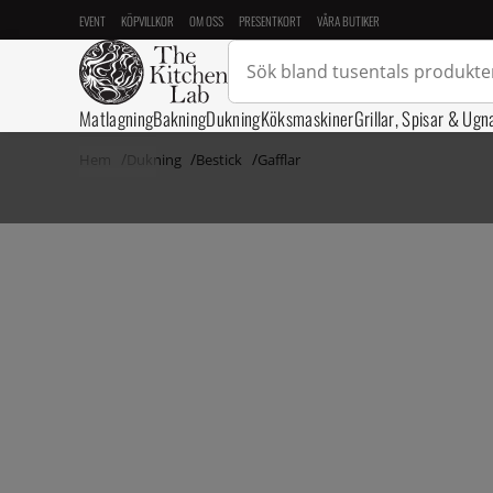
EVENT
KÖPVILLKOR
OM OSS
PRESENTKORT
VÅRA BUTIKER
Matlagning
Bakning
Dukning
Köksmaskiner
Grillar, Spisar & Ugn
Hem
Dukning
Bestick
Gafflar