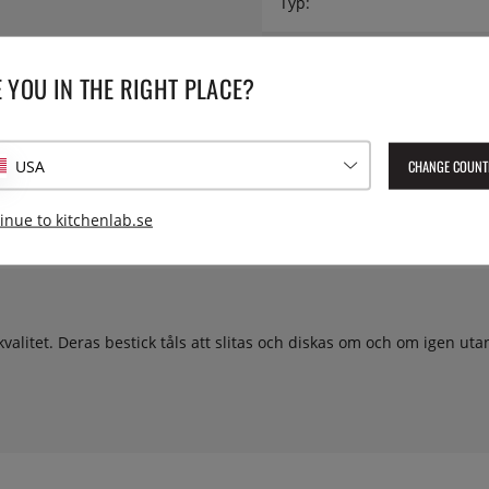
Typ:
Utförande:
 YOU IN THE RIGHT PLACE?
Lev. artikelnummer:
1228-06
EAN:
4250184428060
CHANGE COUNT
USA
inue to kitchenlab.se
g kvalitet. Deras bestick tåls att slitas och diskas om och om igen