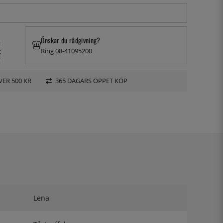
Önskar du rådgivning?
t
Ring 08-41095200
t
t
VER 500 KR
365 DAGARS ÖPPET KÖP
Lena