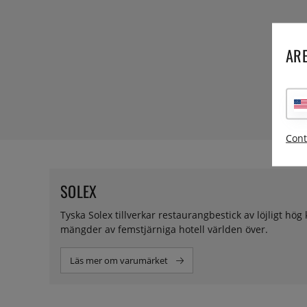
ARE
Cont
SOLEX
Tyska Solex tillverkar restaurangbestick av löjligt hö
mängder av femstjärniga hotell världen över.
Läs mer om varumärket