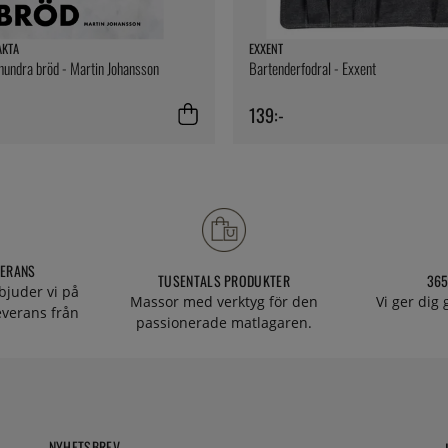
AKTA
EXXENT
 hundra bröd - Martin Johansson
Bartenderfodral - Exxent
139:-
VERANS
TUSENTALS PRODUKTER
365
bjuder vi på
Massor med verktyg för den
Vi ger dig
everans från
passionerade matlagaren.
NYHETSBREV