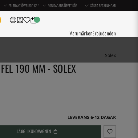
FRI FRAKT ÖVER 500 KR*
365 DAGARS ÖPPET KÖP
SÄKRA BETALNINGAR
Varumärken
Erbjudanden
Solex
FEL 190 MM - SOLEX
LEVERANS 6-12 DAGAR
LÄGG I KUNDVAGNEN