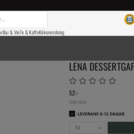
ar
Bar & Vin
Te & Kaffe
Köksinredning
LENA DESSERTGAF
52
:-
1284-21612