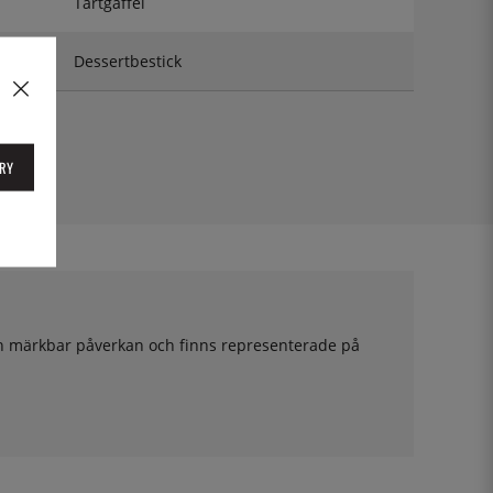
Tårtgaffel
Dessertbestick
RY
 utan märkbar påverkan och finns representerade på