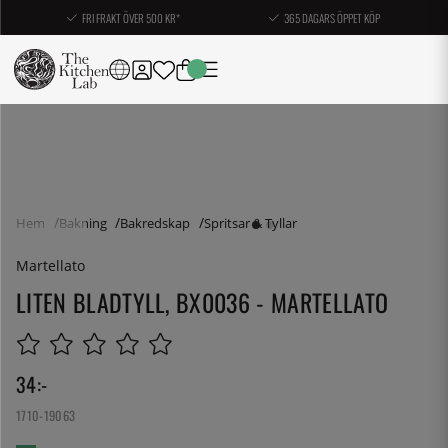
FRI FRAKT ÖVER 500 KR*
365 DAGARS ÖPPET KÖP
Hem
Bakning
Bakredskap
Spritsar & Tyllar
Martellato
LITEN BLADTYLL, BX0036 - MARTELLATO
34
:-
1710-19063