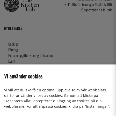
08-41095200 (vardagar 10.00-17.00)
Öppettider i butik
NYHETSBREV
Cookies
Företag
Personuppgifter & Integritetspolicy
Event
Köpvillkor
Om oss
Vi använder cookies
Presentkort
Våra butiker
Vi vill att du ska få en optimal upplevelse av vår webbplats,
därför använder vi oss av cookies. Genom att klicka på
”Acceptera Alla”, accepterar du lagring av cookies på din
2026 KitchenLab AB
webbläsare. För att anpassa cookies, klicka på ”Inställningar”.