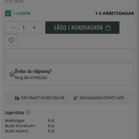
1710-19060
1-3 ARBETSDAGAR
LÄGG I KUNDVAGNEN
Önskar du rådgivning?
Ring 08-41095200
FRI FRAKT ÖVER 500 KR
365 DAGARS ÖPPET KÖP
Lagerstatus
Webblager
8 st
Butik Stockholm
8 st
Butik Malmö
0 st