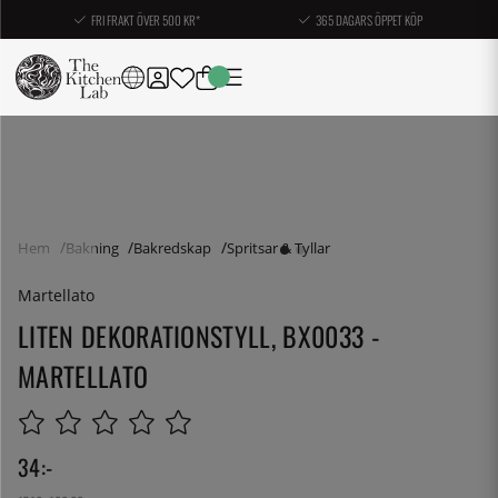
FRI FRAKT ÖVER 500 KR*
365 DAGARS ÖPPET KÖP
Hem
Bakning
Bakredskap
Spritsar & Tyllar
Martellato
LITEN DEKORATIONSTYLL, BX0033 -
MARTELLATO
34
:-