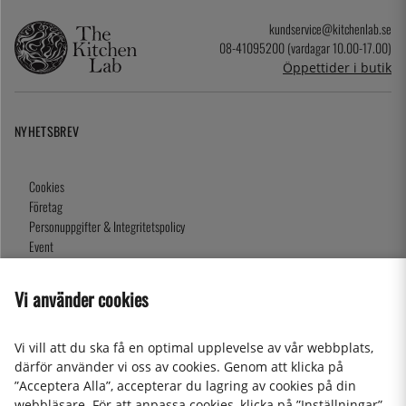
kundservice@kitchenlab.se
08-41095200 (vardagar 10.00-17.00)
Öppettider i butik
NYHETSBREV
Cookies
Företag
Personuppgifter & Integritetspolicy
Event
Köpvillkor
Om oss
Vi använder cookies
Presentkort
Våra butiker
Vi vill att du ska få en optimal upplevelse av vår webbplats,
därför använder vi oss av cookies. Genom att klicka på
”Acceptera Alla”, accepterar du lagring av cookies på din
2026 KitchenLab AB
webbläsare. För att anpassa cookies, klicka på ”Inställningar”.