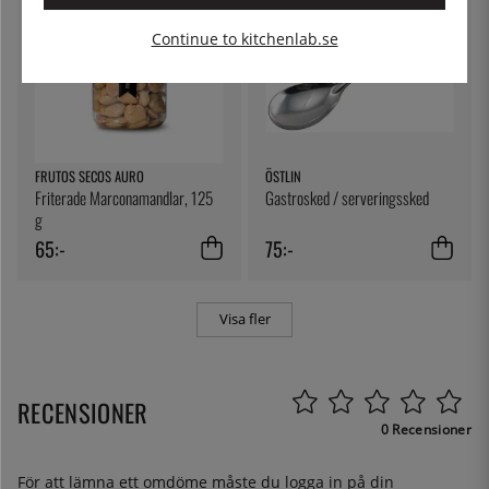
Continue to kitchenlab.se
FRUTOS SECOS AURO
ÖSTLIN
Friterade Marconamandlar, 125
Gastrosked / serveringssked
g
65:-
75:-
Visa fler
RECENSIONER
0 Recensioner
För att lämna ett omdöme måste du
logga in
på din