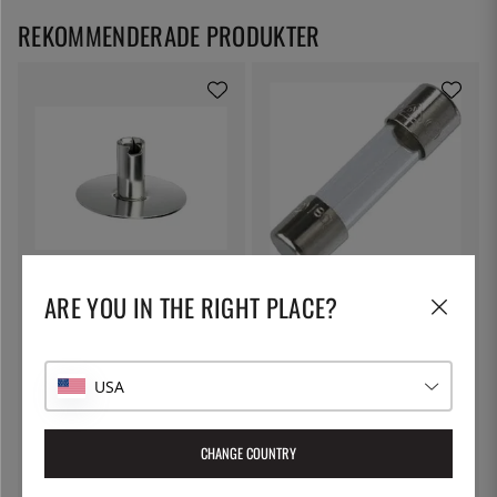
REKOMMENDERADE PRODUKTER
BAMIX
PACOJET
ARE YOU IN THE RIGHT PLACE?
Slätskiva/Vispskiva till
Säkring till Pacojet, ELU
Stavmixer - Bamix
199:-
65:-
USA
CHANGE COUNTRY