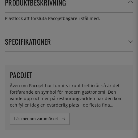
PRODUKTBESKRIVNING
Plastlock att försluta Pacojetbägare i stål med.
SPECIFIKATIONER
PACOJET
Även om Pacojet har funnits i runt trettio år så är det
fortfarande en symbol för modern gastronomi. Den
vände upp och ner på restaurangvärlden när den kom
och fyller idag en ovärderlig plats i de flesta fina
restaurangköken över hela världen. Denna schweiziska
kvalitetsuppfinning placerar sig till exempel på
Läs mer om varumärket
Modernist Cuisines topp 10-lista över måsteprylar i ett
Modernist-kök.