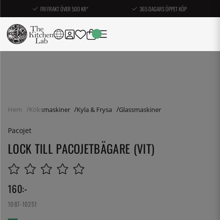
FRI FRAKT ÖVER 500 KR*
365 DAGARS ÖPPET KÖP
Hem
Köksmaskiner
Kyla & Frysa
Glassmaskiner
Pacojet
LOCK TILL PACOJETBÄGARE (VIT)
160
:-
1087-10251