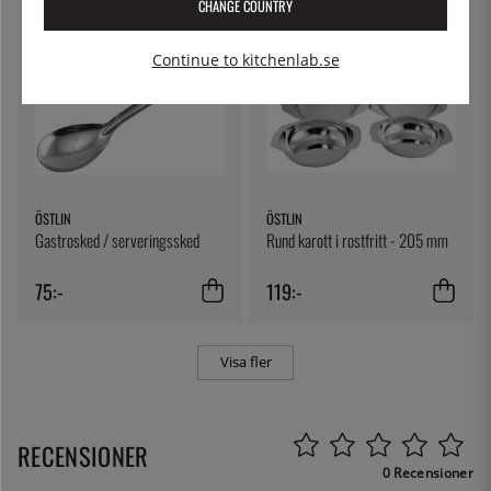
CHANGE COUNTRY
Continue to kitchenlab.se
ÖSTLIN
ÖSTLIN
Gastrosked / serveringssked
Rund karott i rostfritt - 205 mm
75:-
119:-
Visa fler
RECENSIONER
0 Recensioner