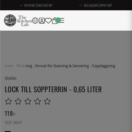
FRI FRAKT ÖVER 500 KR*
365 DAGARS ÖPPET KÖP
Hem
Dukning
Annat för Dukning & Servering
Uppläggning
Östlin
LOCK TILL SOPPTERRIN - 0,65 LITER
119
:-
1521-14067