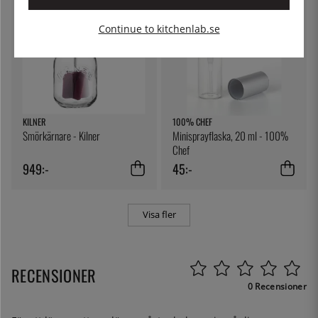
Continue to kitchenlab.se
KILNER
100% CHEF
Smörkärnare - Kilner
Minisprayflaska, 20 ml - 100%
Chef
949:-
45:-
Visa fler
RECENSIONER
0 Recensioner