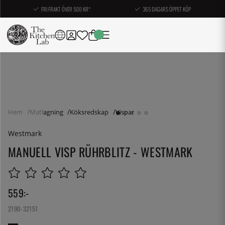
FRI FRAKT ÖVER 500 KR*
365 DAGARS ÖPPET KÖP
Hem
Matlagning
Köksredskap
Vispar
Westmark
MANUELL VISP RÜHRBLITZ - WESTMARK
559
:-
2190-32151