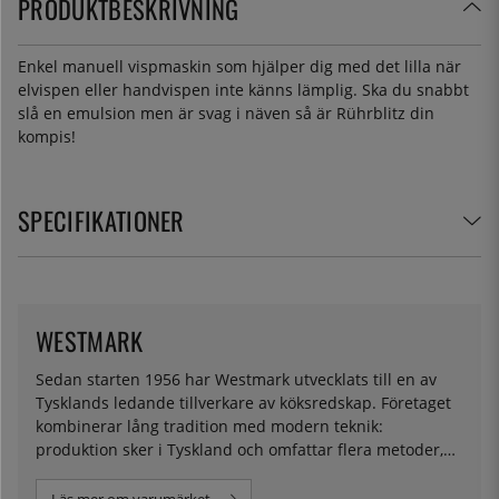
PRODUKTBESKRIVNING
Enkel manuell vispmaskin som hjälper dig med det lilla när
elvispen eller handvispen inte känns lämplig. Ska du snabbt
slå en emulsion men är svag i näven så är Rührblitz din
kompis!
SPECIFIKATIONER
WESTMARK
Sedan starten 1956 har Westmark utvecklats till en av
Tysklands ledande tillverkare av köksredskap. Företaget
kombinerar lång tradition med modern teknik:
produktion sker i Tyskland och omfattar flera metoder,
bland annat formsprutning, aluminium- och zinkgjutning
samt metallbearbetning.