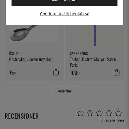
Continue to kitchenlab.se
ÖSTLIN
SABRE PARIS
Gastrosked / serveringssked
Tesked, Bistrot, Mauve - Sabre
Paris
75:-
100:-
Visa fler
RECENSIONER
0 Recensioner