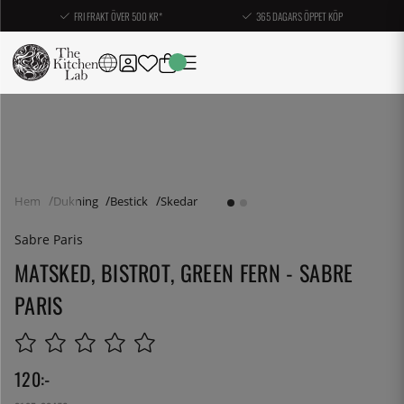
FRI FRAKT ÖVER 500 KR*
365 DAGARS ÖPPET KÖP
Hem
Dukning
Bestick
Skedar
Sabre Paris
MATSKED, BISTROT, GREEN FERN - SABRE
PARIS
120
:-