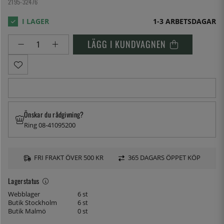
2195-32476
1-3 ARBETSDAGAR
LÄGG I KUNDVAGNEN
Önskar du rådgivning?
Ring 08-41095200
FRI FRAKT ÖVER 500 KR
365 DAGARS ÖPPET KÖP
Lagerstatus
Webblager
6 st
Butik Stockholm
6 st
Butik Malmö
0 st