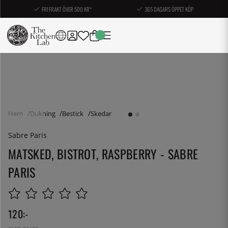
FRI FRAKT ÖVER 500 KR*
365 DAGARS ÖPPET KÖP
Hem
Dukning
Bestick
Skedar
Sabre Paris
MATSKED, BISTROT, RASPBERRY - SABRE
PARIS
120
:-