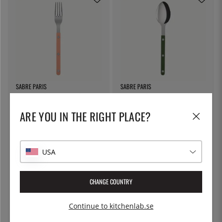
SABRE PARIS
SABRE PARIS
Matgaffel, Bistrot, Nude Pink -
Matsked, Bistrot, Green - Sabre
Sabre Paris
Paris
ARE YOU IN THE RIGHT PLACE?
120:-
120:-
USA
CHANGE COUNTRY
Continue to kitchenlab.se