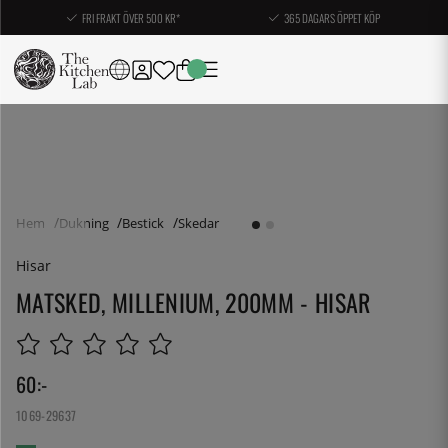
FRI FRAKT ÖVER 500 KR*
365 DAGARS ÖPPET KÖP
Hem
Dukning
Bestick
Skedar
Hisar
MATSKED, MILLENIUM, 200MM - HISAR
60
:-
1069-29637