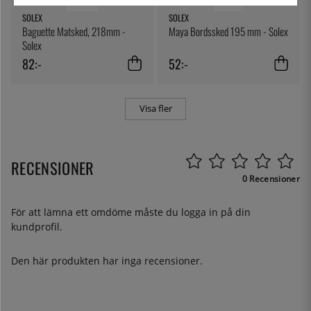
SOLEX
SOLEX
Baguette Matsked, 218mm -
Maya Bordssked 195 mm - Solex
Solex
82:-
52:-
Visa fler
RECENSIONER
0 Recensioner
För att lämna ett omdöme måste du
logga in
på din
kundprofil.
Den här produkten har inga recensioner.