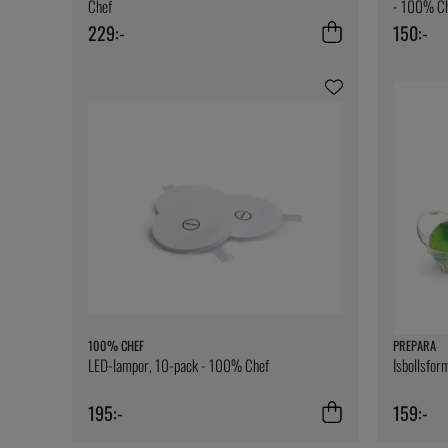
Chef
- 100% C
229:-
150:-
100% CHEF
PREPARA
LED-lampor, 10-pack - 100% Chef
Isbollsfor
195:-
159:-