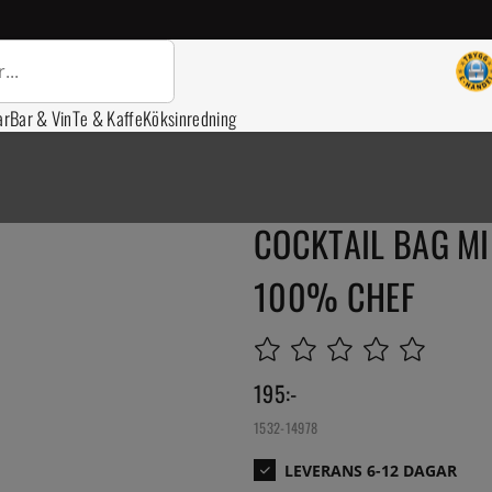
ar
Bar & Vin
Te & Kaffe
Köksinredning
COCKTAIL BAG MIN
100% CHEF
195
:-
1532-14978