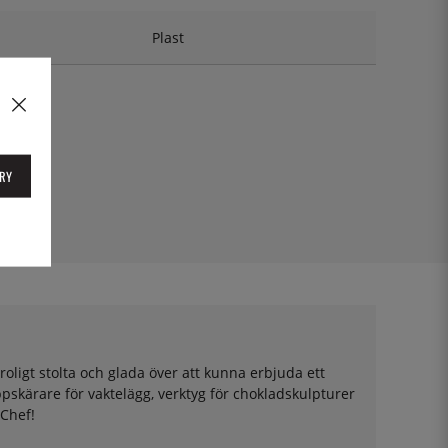
Plast
RY
oligt stolta och glada över att kunna erbjuda ett
pskärare för vaktelägg, verktyg för chokladskulpturer
 Chef!