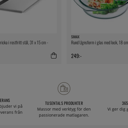
SIMAX
icka i rostfritt stål, 31 x 15 cm -
Rund Ugnsform i glas med lock, 18 cm
249:-
VERANS
TUSENTALS PRODUKTER
365
bjuder vi på
Massor med verktyg för den
Vi ger dig
everans från
passionerade matlagaren.