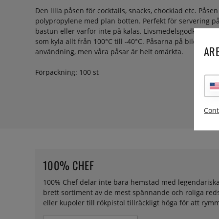
Den lilla påsen för cocktails, snacks, chocklad etc. Påse
polypropylene med plan botten. Perfekt för servering på
bastun eller varför inte på kalas. Livsmedelsgodkänd och
som kyla allt från 100°C till -40°C. Påsarna på bilden ha
ARE
användning, men våra påsar är helt omärkta.
Förpackning: 100 st
Cont
100% CHEF
100% Chef delar inte bara hemstad med legendariska elB
brett sortiment av de mest spännande och roliga redsk
eller kupoler till rökpistol tillräckligt höga för att 