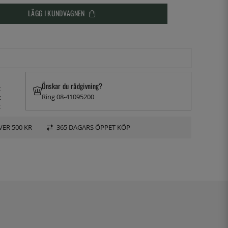
LÄGG I KUNDVAGNEN
Önskar du rådgivning?
t
Ring 08-41095200
t
t
VER 500 KR
365 DAGARS ÖPPET KÖP