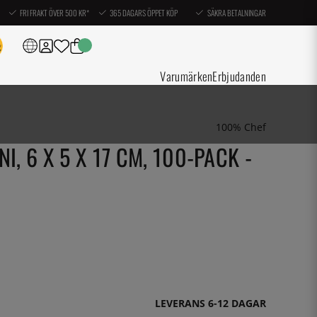
FRI FRAKT ÖVER 500 KR*
365 DAGARS ÖPPET KÖP
SÄKRA BETALNINGAR
Varumärken
Erbjudanden
100% Chef
I, 6 X 5 X 17 CM, 100-PACK -
LEVERANS 6-12 DAGAR