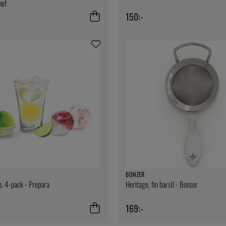
hef
150:-
BONZER
m, 4-pack - Prepara
Heritage, fin barsil - Bonzer
169:-