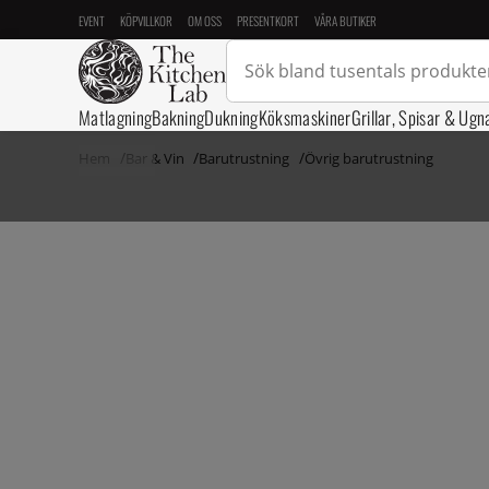
EVENT
KÖPVILLKOR
OM OSS
PRESENTKORT
VÅRA BUTIKER
Matlagning
Bakning
Dukning
Köksmaskiner
Grillar, Spisar & Ugn
Hem
Bar & Vin
Barutrustning
Övrig barutrustning