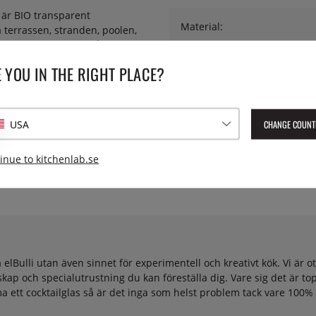
n är BIO transparent
Material:
 terrassen, stranden, poolen,
 är fullt vattentät. Tål värme
r logga för att visa exempel på
Lev. artikelnummer:
100/0152
 YOU IN THE RIGHT PLACE?
EAN:
8436021001528
CHANGE COUNT
USA
inue to kitchenlab.se
ulli utan även sinnet för experimentell och kreativt kök. Vi är otr
ap och specialutrustning du kan föreställa dig. Vare sig det är top
rymma ett cocktailglas så är det inga som helst problem tack vare 100%