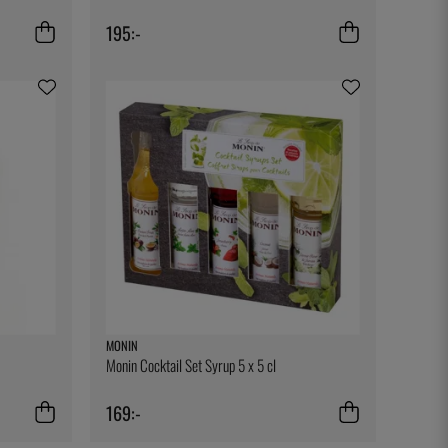
195:-
MONIN
Monin Cocktail Set Syrup 5 x 5 cl
169:-