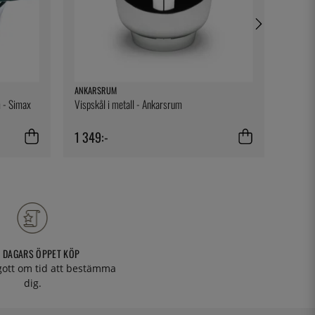
ANKARSRUM
EXXENT
 - Simax
Vispskål i metall - Ankarsrum
Fransk 
1 349:-
389:-
 DAGARS ÖPPET KÖP
 gott om tid att bestämma
dig.