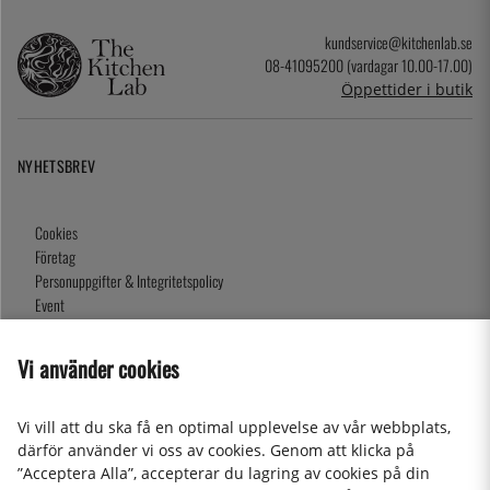
kundservice@kitchenlab.se
08-41095200 (vardagar 10.00-17.00)
Öppettider i butik
NYHETSBREV
Cookies
Företag
Personuppgifter & Integritetspolicy
Event
Köpvillkor
Om oss
Vi använder cookies
Presentkort
Våra butiker
Vi vill att du ska få en optimal upplevelse av vår webbplats,
därför använder vi oss av cookies. Genom att klicka på
”Acceptera Alla”, accepterar du lagring av cookies på din