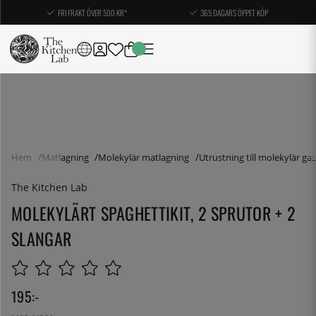
FRI FRAKT ÖVER 500 KR*
365 DAGARS ÖPPET KÖP
Hem
Matlagning
Molekylär matlagning
Utrustning till molekylär g
The Kitchen Lab
MOLEKYLÄRT SPAGHETTIKIT, 2 SPRUTOR + 2
SLANGAR
195
:-