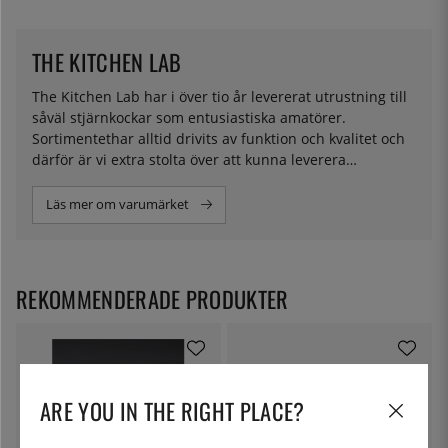
THE KITCHEN LAB
The Kitchen Lab har i över tio år levererat utrustning till
såväl stjärnkockar som entusiastiska amatörer.
Sortimentethar alltid drivits av funktion och kvalitet och
därför är vi extra stolta över att kunna leverera
ingredienser för molekylär matlagning i eget namn.
Läs mer om varumärket
REKOMMENDERADE PRODUKTER
ARE YOU IN THE RIGHT PLACE?