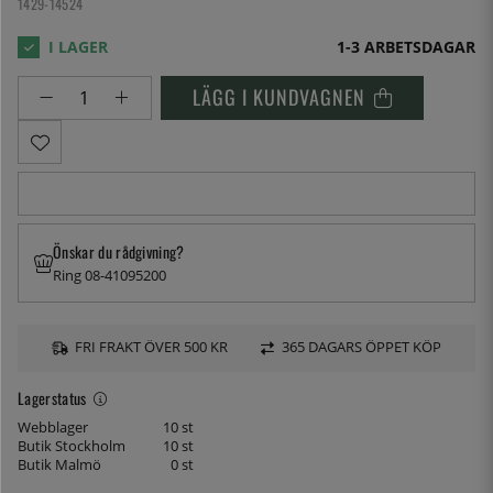
1429-14524
1-3 ARBETSDAGAR
LÄGG I KUNDVAGNEN
Önskar du rådgivning?
Ring 08-41095200
FRI FRAKT ÖVER 500 KR
365 DAGARS ÖPPET KÖP
Lagerstatus
Webblager
10 st
Butik Stockholm
10 st
Butik Malmö
0 st