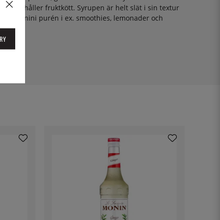
 innehåller fruktkött. Syrupen är helt slät i sin textur
 man Monini purén i ex. smoothies, lemonader och
RY