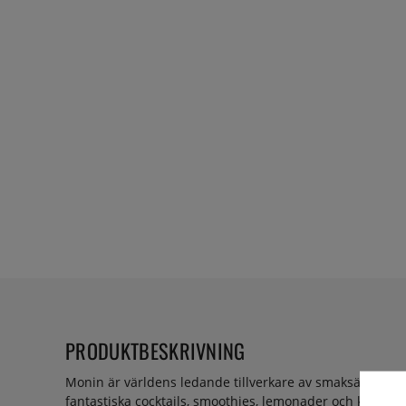
PRODUKTBESKRIVNING
Monin är världens ledande tillverkare av smaksättningar 
fantastiska cocktails, smoothies, lemonader och kaffedr