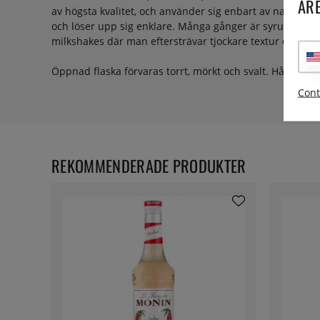
ARE
av högsta kvalitet, och använder sig enbart av naturliga 
och löser upp sig enklare. Många gånger är syrup och 
milkshakes där man eftersträvar tjockare textur och kän
Öppnad flaska förvaras torrt, mörkt och svalt. Håller i
Cont
REKOMMENDERADE PRODUKTER