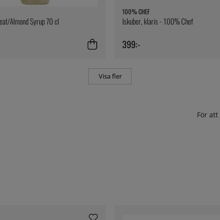
100% CHEF
eat/Almond Syrup 70 cl
Iskuber, klaris - 100% Chef
399:-
Visa fler
För at