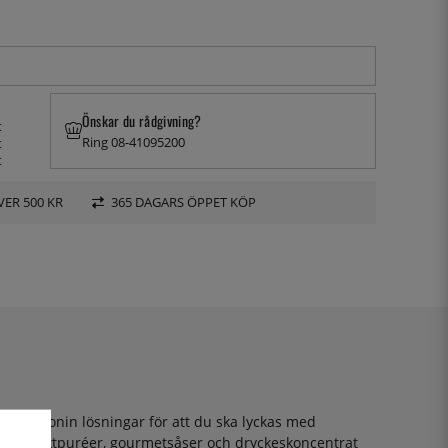
Önskar du rådgivning?
t
Ring 08-41095200
t
t
VER 500 KR
365 DAGARS ÖPPET KÖP
ör har Monin lösningar för att du ska lyckas med
yrups, fruktpuréer, gourmetsåser och dryckeskoncentrat