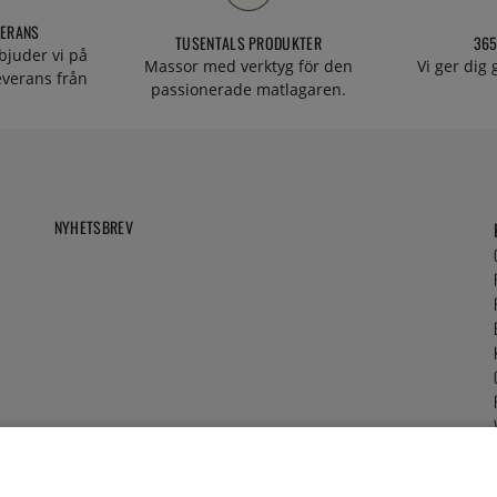
VERANS
TUSENTALS PRODUKTER
365
bjuder vi på
Massor med verktyg för den
Vi ger dig
everans från
passionerade matlagaren.
NYHETSBREV