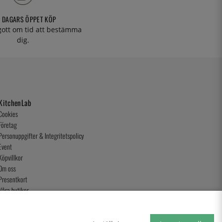
 DAGARS ÖPPET KÖP
 gott om tid att bestämma
dig.
KitchenLab
Cookies
Företag
Personuppgifter & Integritetspolicy
Event
Köpvillkor
Om oss
Presentkort
Våra butiker