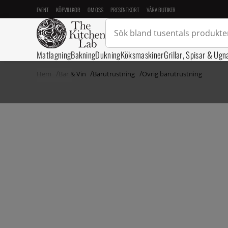
EVENT
KÖPVILLKOR
OM OSS
PRESENTKORT
VÅRA BUTIKER
Matlagning
Bakning
Dukning
Köksmaskiner
Grillar, Spisar & Ugn
Hem
Bar & Vin
Barutrustning
Övrig barutrustning