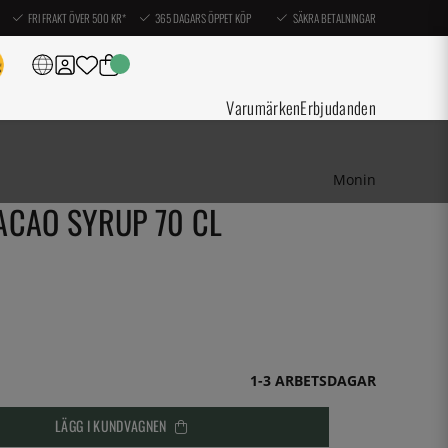
FRI FRAKT ÖVER 500 KR*
365 DAGARS ÖPPET KÖP
SÄKRA BETALNINGAR
Varumärken
Erbjudanden
Monin
ACAO SYRUP 70 CL
1-3 ARBETSDAGAR
LÄGG I KUNDVAGNEN