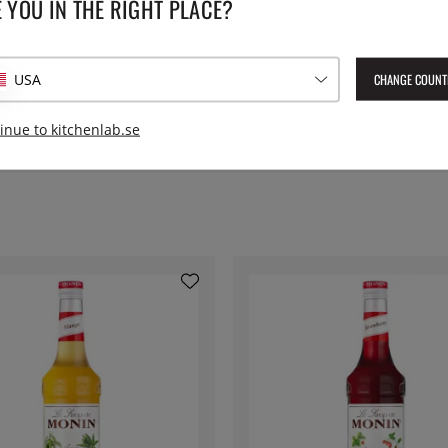
 YOU IN THE RIGHT PLACE?
smaker. Det huvudsakliga som skiljer en syrup och puré, är att purén
puré helt utbytbara med varandra, men generellt sett så använder
slan av små fruktbitar.
CHANGE COUNT
USA
 minst tre månader efter öppnad förpackning.
inue to kitchenlab.se