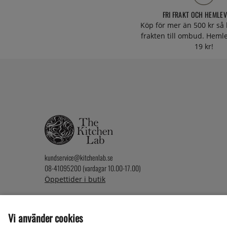
FRI FRAKT OCH HEMLE
Köp för mer än 500 kr så 
frakten till ombud. Heml
19 kr!
kundservice@kitchenlab.se
08-41095200 (vardagar 10.00-17.00)
Öppettider i butik
Vi använder cookies