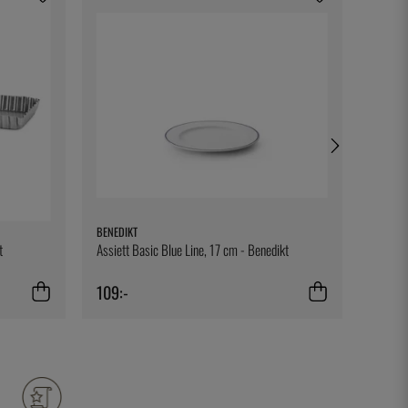
BENEDIKT
THREE 
t
Assiett Basic Blue Line, 17 cm - Benedikt
Fig Lea
109:-
19:-