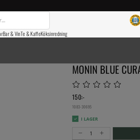
ar
Bar & Vin
Te & Kaffe
Köksinredning
MONIN BLUE CUR
150
:-
1083-30695