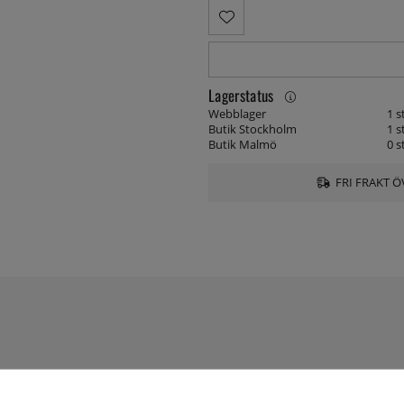
Lagerstatus
Webblager
1 s
Butik Stockholm
1 s
Butik Malmö
0 s
FRI FRAKT Ö
till cocktails och kaffe. Oavsett om du är professionell eller amat
inkar. Det franska familjeföretaget har i över 100 år producerat s