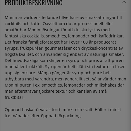
PRODUKTBESKRIVNING
Monin är världens ledande tillverkare av smaksättningar till
cocktails och kaffe. Oavsett om du är professionell eller
amatör har Monin lösningar för att du ska lyckas med
fantastiska cocktails, smoothies, lemonader och kaffedrinkar.
Det franska familjeföretaget har i över 100 år producerat
syrups, fruktpuréer, gourmetsåser och dryckeskoncentrat av
högsta kvalitet, och använder sig enbart av naturliga smaker.
Det huvudsakliga som skiljer en syrup och puré, är att purén
innehåller fruktkött. Syrupen är helt slät i sin textur och löser
upp sig enklare. Många gånger är syrup och puré helt
utbytbara med varandra, men generellt sett så använder man
Monini purén i ex. smoothies, lemonader och milkshakes där
man eftersträvar tjockare textur och känslan av små
fruktbitar.
Öppnad flaska förvaras torrt, mörkt och svalt. Håller i minst
tre månader efter öppnad förpackning.