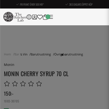
FRI FRAKT ÖVER 500 KR*
365 DAGARS ÖPPET KÖP
Hem
Bar & Vin
Barutrustning
Övrig barutrustning
Monin
MONIN CHERRY SYRUP 70 CL
150
:-
1083-30705