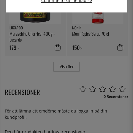
Continue to kitchenlab.se
LUXARDO
MONIN
Maraschino Cherries, 400g -
Monin Spicy Syrup 70 cl
Luxardo
179:-
150:-
Visa fler
RECENSIONER
0 Recensioner
För att lämna ett omdöme måste du
logga in
på din
kundprofil.
Den här produkten har inga recensioner.