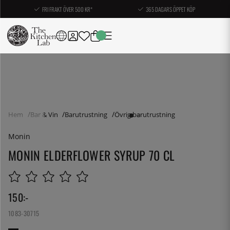
FRI FRAKT ÖVER 500 KR*
365 DAGARS ÖPPET KÖP
Hem
Bar & Vin
Barutrustning
Övrig barutrustning
Monin
MONIN ELDERFLOWER SYRUP 70 CL
150
:-
1083-30715