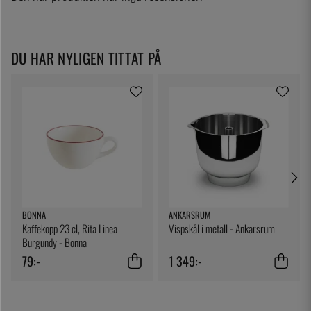
DU HAR NYLIGEN TITTAT PÅ
BONNA
ANKARSRUM
Kaffekopp 23 cl, Rita Linea
Vispskål i metall - Ankarsrum
Burgundy - Bonna
79:-
1 349:-