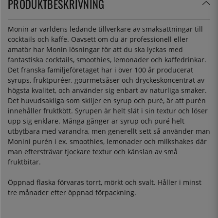
PRODUKTBESKRIVNING
Monin är världens ledande tillverkare av smaksättningar till
cocktails och kaffe. Oavsett om du är professionell eller
amatör har Monin lösningar för att du ska lyckas med
fantastiska cocktails, smoothies, lemonader och kaffedrinkar.
Det franska familjeföretaget har i över 100 år producerat
syrups, fruktpuréer, gourmetsåser och dryckeskoncentrat av
högsta kvalitet, och använder sig enbart av naturliga smaker.
Det huvudsakliga som skiljer en syrup och puré, är att purén
innehåller fruktkött. Syrupen är helt slät i sin textur och löser
upp sig enklare. Många gånger är syrup och puré helt
utbytbara med varandra, men generellt sett så använder man
Monini purén i ex. smoothies, lemonader och milkshakes där
man eftersträvar tjockare textur och känslan av små
fruktbitar.
Öppnad flaska förvaras torrt, mörkt och svalt. Håller i minst
tre månader efter öppnad förpackning.