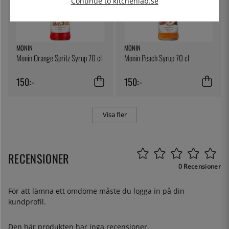
Continue to kitchenlab.se
MONIN
MONIN
Monin Orange Spritz Syrup 70 cl
Monin Peach Syrup 70 cl
150:-
150:-
Visa fler
RECENSIONER
0 Recensioner
För att lämna ett omdöme måste du
logga in
på din
kundprofil.
Den här produkten har inga recensioner.