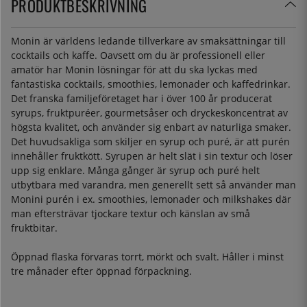
PRODUKTBESKRIVNING
Monin är världens ledande tillverkare av smaksättningar till
cocktails och kaffe. Oavsett om du är professionell eller
amatör har Monin lösningar för att du ska lyckas med
fantastiska cocktails, smoothies, lemonader och kaffedrinkar.
Det franska familjeföretaget har i över 100 år producerat
syrups, fruktpuréer, gourmetsåser och dryckeskoncentrat av
högsta kvalitet, och använder sig enbart av naturliga smaker.
Det huvudsakliga som skiljer en syrup och puré, är att purén
innehåller fruktkött. Syrupen är helt slät i sin textur och löser
upp sig enklare. Många gånger är syrup och puré helt
utbytbara med varandra, men generellt sett så använder man
Monini purén i ex. smoothies, lemonader och milkshakes där
man eftersträvar tjockare textur och känslan av små
fruktbitar.
Öppnad flaska förvaras torrt, mörkt och svalt. Håller i minst
tre månader efter öppnad förpackning.