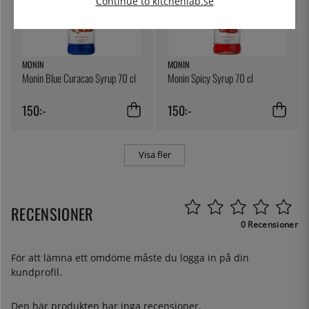
Continue to kitchenlab.se
MONIN
MONIN
Monin Blue Curacao Syrup 70 cl
Monin Spicy Syrup 70 cl
150:-
150:-
Visa fler
RECENSIONER
0 Recensioner
För att lämna ett omdöme måste du
logga in
på din
kundprofil.
Den här produkten har inga recensioner.