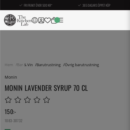
FRI FRAKT ÖVER 500 KR*
365 DAGARS ÖPPET KÖP
Hem
Bar & Vin
Barutrustning
Övrig barutrustning
Monin
MONIN LAVENDER SYRUP 70 CL
150
:-
1083-30732