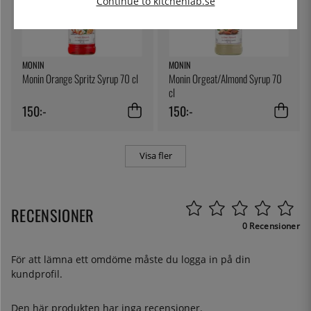
Continue to kitchenlab.se
MONIN
MONIN
Monin Orange Spritz Syrup 70 cl
Monin Orgeat/Almond Syrup 70
cl
150:-
150:-
Visa fler
RECENSIONER
0 Recensioner
För att lämna ett omdöme måste du
logga in
på din
kundprofil.
Den här produkten har inga recensioner.