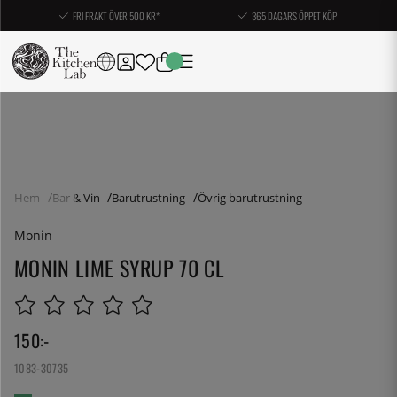
FRI FRAKT ÖVER 500 KR*
365 DAGARS ÖPPET KÖP
Hem
Bar & Vin
Barutrustning
Övrig barutrustning
Monin
MONIN LIME SYRUP 70 CL
150
:-
1083-30735