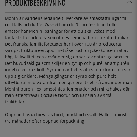
PRODUKTBESKRIVNING
Monin är världens ledande tillverkare av smaksättningar till
cocktails och kaffe. Oavsett om du är professionell eller
amatör har Monin lösningar för att du ska lyckas med
fantastiska cocktails, smoothies, lemonader och kaffedrinkar.
Det franska familjeföretaget har i över 100 år producerat
syrups, fruktpuréer, gourmetsåser och dryckeskoncentrat av
högsta kvalitet, och använder sig enbart av naturliga smaker.
Det huvudsakliga som skiljer en syrup och puré, är att purén
innehåller fruktkött. Syrupen är helt slät i sin textur och löser
upp sig enklare. Många gånger är syrup och puré helt
utbytbara med varandra, men generellt sett så använder man
Monini purén i ex. smoothies, lemonader och milkshakes där
man eftersträvar tjockare textur och känslan av små
fruktbitar.
Öppnad flaska förvaras torrt, mörkt och svalt. Håller i minst
tre månader efter öppnad förpackning.