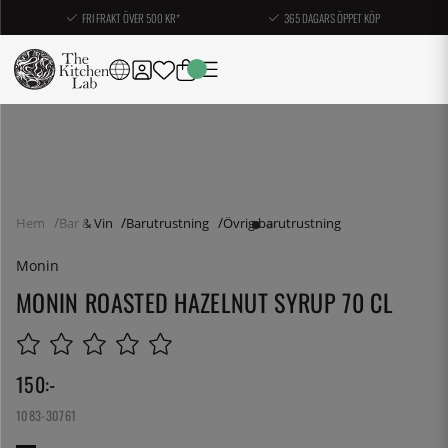
FRI FRAKT ÖVER 500 KR*
365 DAGARS ÖPPET KÖP
Hem
Bar & Vin
Barutrustning
Övrig barutrustning
Monin
MONIN ROASTED HAZELNUT SYRUP 70 CL
150
:-
1083-30761