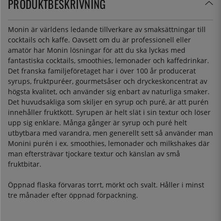
PRODUKTBESKRIVNING
Monin är världens ledande tillverkare av smaksättningar till
cocktails och kaffe. Oavsett om du är professionell eller
amatör har Monin lösningar för att du ska lyckas med
fantastiska cocktails, smoothies, lemonader och kaffedrinkar.
Det franska familjeföretaget har i över 100 år producerat
syrups, fruktpuréer, gourmetsåser och dryckeskoncentrat av
högsta kvalitet, och använder sig enbart av naturliga smaker.
Det huvudsakliga som skiljer en syrup och puré, är att purén
innehåller fruktkött. Syrupen är helt slät i sin textur och löser
upp sig enklare. Många gånger är syrup och puré helt
utbytbara med varandra, men generellt sett så använder man
Monini purén i ex. smoothies, lemonader och milkshakes där
man eftersträvar tjockare textur och känslan av små
fruktbitar.
Öppnad flaska förvaras torrt, mörkt och svalt. Håller i minst
tre månader efter öppnad förpackning.