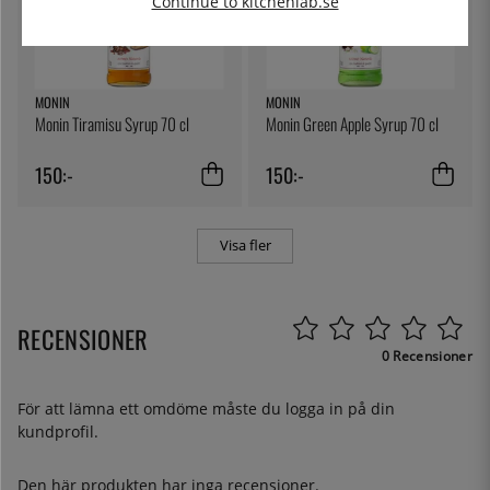
Continue to kitchenlab.se
MONIN
MONIN
Monin Tiramisu Syrup 70 cl
Monin Green Apple Syrup 70 cl
150:-
150:-
Visa fler
RECENSIONER
0 Recensioner
För att lämna ett omdöme måste du
logga in
på din
kundprofil.
Den här produkten har inga recensioner.