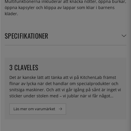
Multifunktionerna inkluderar att knäcka nötter, öppna burkar,
öppna kapsyler och klippa av lappar som kliar i barnens
kläder.
SPECIFIKATIONER
3 CLAVELES
Det är kanske lätt att tänka att vi på KitchenLab främst
flinar av lycka när det handlar om specialprodukter och
snitsiga maskiner. Och att vi går igång på sånt är inget vi
sticker under stolen med – vi jublar när vi får något
nydanade och välgjort. Men vår passion handlar framför
allt om kvalitet, och när vi hittar en producent som 3
Läs mer om varumärket
Claveles ser vi det som vårt kall att få ut det till alla er
ute som vi vet tillber samma värden. 3 Claveles är ett
företag som har tillverkat kvalitetssaxar i snart ett sekel.