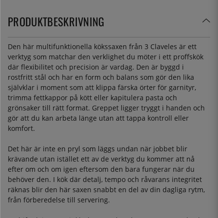
PRODUKTBESKRIVNING
Den här multifunktionella kökssaxen från 3 Claveles är ett
verktyg som matchar den verklighet du möter i ett proffskök
där flexibilitet och precision är vardag. Den är byggd i
rostfritt stål och har en form och balans som gör den lika
självklar i moment som att klippa färska örter för garnityr,
trimma fettkappor på kött eller kapitulera pasta och
grönsaker till rätt format. Greppet ligger tryggt i handen och
gör att du kan arbeta länge utan att tappa kontroll eller
komfort.
Det här är inte en pryl som läggs undan när jobbet blir
krävande utan istället ett av de verktyg du kommer att nå
efter om och om igen eftersom den bara fungerar när du
behöver den. I kök där detalj, tempo och råvarans integritet
räknas blir den här saxen snabbt en del av din dagliga rytm,
från förberedelse till servering.