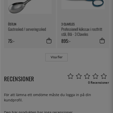
ÖSTLIN
3 CLAVELES
Gastrosked / serveringssked
Professionell kökssax i rostfritt
stål, Blå - 3 Claveles
75:-
895:-
Visa fler
RECENSIONER
0 Recensioner
För att lämna ett omdöme måste du
logga in
på din
kundprofil.
Den här produkten har inga recensioner.