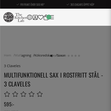
FRI FRAKT ÖVER 500 KR*
365 DAGARS ÖPPET KÖP
Hem
Matlagning
Köksredskap
Saxar
3 Claveles
MULTIFUNKTIONELL SAX I ROSTFRITT STÅL -
3 CLAVELES
595
:-